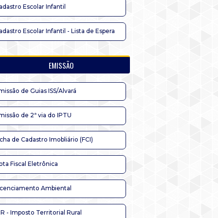
adastro Escolar Infantil
adastro Escolar Infantil - Lista de Espera
EMISSÃO
missão de Guias ISS/Alvará
missão de 2ª via do IPTU
icha de Cadastro Imobliário (FCI)
ota Fiscal Eletrônica
icenciamento Ambiental
TR - Imposto Territorial Rural