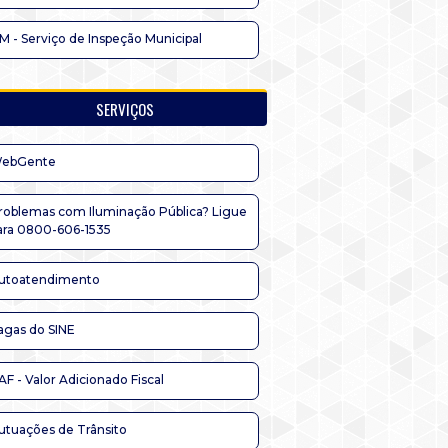
IM - Serviço de Inspeção Municipal
SERVIÇOS
ebGente
roblemas com Iluminação Pública? Ligue
ara 0800-606-1535
utoatendimento
agas do SINE
AF - Valor Adicionado Fiscal
utuações de Trânsito