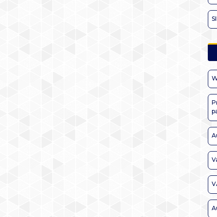
S
W
P
p
A
V
V
A