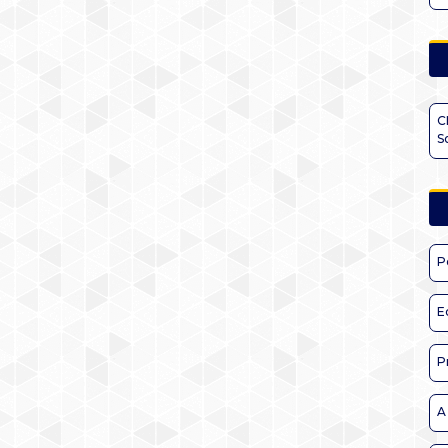
C
S
P
E
P
A