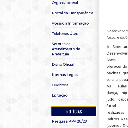
Organizacional
Portal da Transparência
Acesso à Informação
Desenvolvim
Telefones Úteis
futsal e judô
Setores de
A Secretar
Atendimento da
Desenvolvi
Prefeitura
Social 
Diário Oficial
oferecendo
oficinas gra
Normas Legais
para a popu
Ouvidoria
As aula
dança, hip
Licitação
judô, capo
futsal s
NOTÍCIAS
realizada
Bairros Re
Pesquisa PPA 26/29
(avenida Dr.