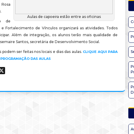
 Rosa
.
Aulas de capoeira estão entre as oficinas
ço de
C
 e Fortalecimento de Vínculos organizará as atividades. Todos
cipar. Além de integração, os alunos terão mais qualidade de
P
osemaire Santos, secretária de Desenvolvimento Social.
s podem ser feitas nos locais e dias das aulas.
S
CLIQUE AQUI PARA
A PROGRAMAÇÃO DAS AULAS
P
ook
hatsApp
X
P
P
D
A