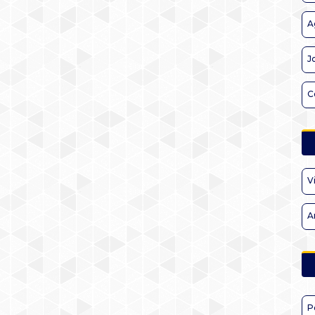
A
J
C
V
A
P