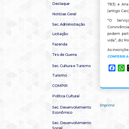
Destaque
783) e Ana
(antigo Caic)
Notícias Geral
“O Servi
Sec. Administração
Convivência
podem parti
Licitação
vida”, diz R
Fazenda
As inscriçõe
Tiro de Guerra
CONFERIR 
Sec. Cultura e Turismo
Faceb
W
Turismo
COMPIR
Política Cultural
Imprimir
Sec. Desenvolvimento
Econômico
Sec. Desenvolvimento
Social