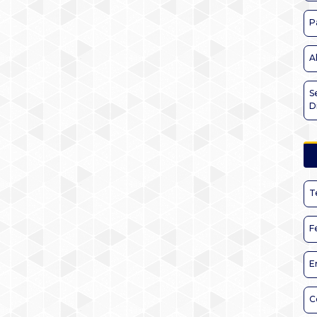
P
A
S
D
T
F
E
C