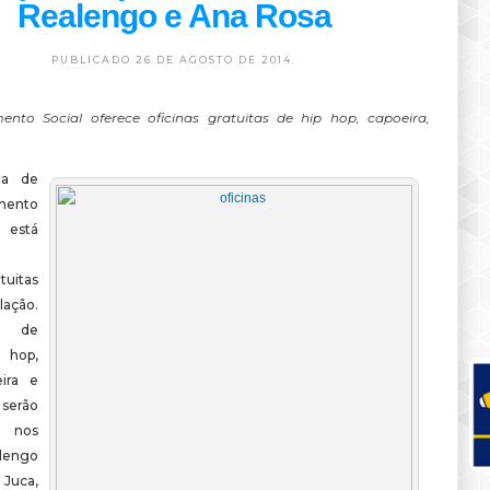
Realengo e Ana Rosa
PUBLICADO 26 DE AGOSTO DE 2014.
ento Social oferece oficinas gratuitas de hip hop, capoeira,
ia de
mento
está
tuitas
lação.
s de
 hop,
eira e
erão
s nos
alengo
 Juca,