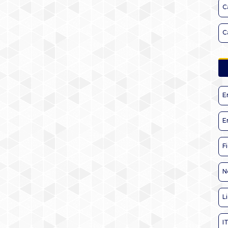
C
C
E
E
F
N
L
I