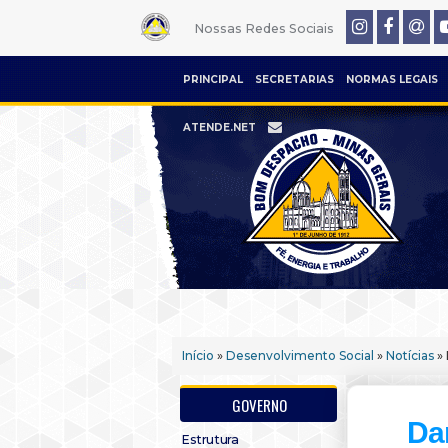
Nossas Redes Sociais
PRINCIPAL
SECRETARIAS
NORMAS LEGAIS
ATENDE.NET
Início
»
Desenvolvimento Social
»
Notícias
» 
GOVERNO
Da
Estrutura