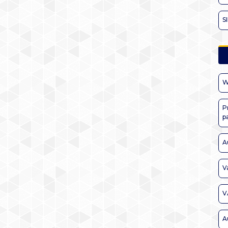
S
W
P
p
A
V
V
A