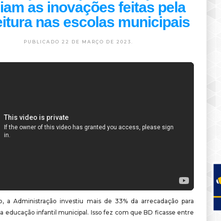
iam as inovações feitas pela
eitura nas escolas municipais
PUBLICADO 22 DE MARÇO DE 2023.
, a Administração investiu mais de 33% da arrecadação para
 educação infantil municipal. Isso fez com que BD ficasse entre