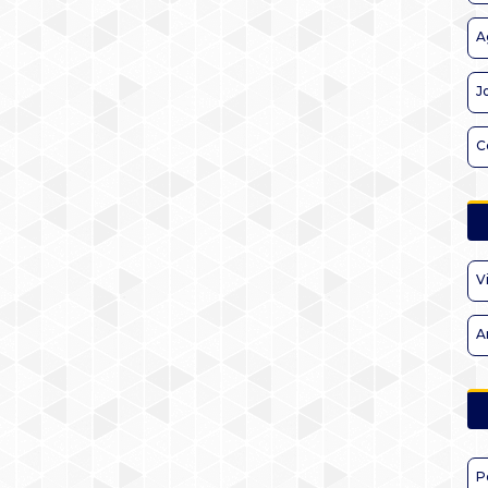
A
J
C
V
A
P