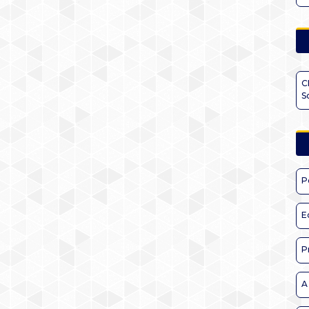
C
S
P
E
P
A