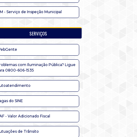
IM - Serviço de Inspeção Municipal
SERVIÇOS
ebGente
roblemas com Iluminação Pública? Ligue
ara 0800-606-1535
utoatendimento
agas do SINE
AF - Valor Adicionado Fiscal
utuações de Trânsito