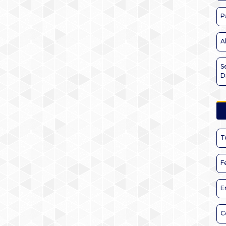
P
A
S
D
T
F
E
C