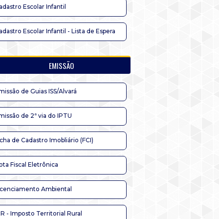
adastro Escolar Infantil
adastro Escolar Infantil - Lista de Espera
EMISSÃO
missão de Guias ISS/Alvará
missão de 2ª via do IPTU
icha de Cadastro Imobliário (FCI)
ota Fiscal Eletrônica
icenciamento Ambiental
TR - Imposto Territorial Rural