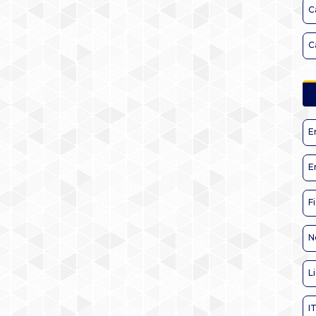
C
C
E
E
F
N
L
I