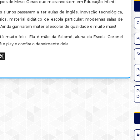
ípios de Minas Gerais que mais investem em Educação Infantil.
s alunos passaram a ter aulas de inglês, inovação tecnológica,
sica, material didático de escola particular; modernas salas de
C
. Ainda ganharam material escolar de qualidade e muito mais!
tá muito feliz. Ela é mãe da Salomé, aluna da Escola Coronel
P
 o play e confira o depoimento dela.
S
ook
hatsApp
X
P
P
P
D
A