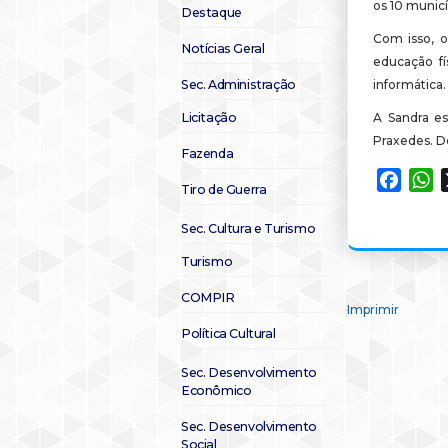
os 10 munic
Destaque
Com isso, o
Notícias Geral
educação fí
Sec. Administração
informática
Licitação
A Sandra es
Praxedes. Dê
Fazenda
Faceb
W
Tiro de Guerra
Sec. Cultura e Turismo
Turismo
COMPIR
Imprimir
Política Cultural
Sec. Desenvolvimento
Econômico
Sec. Desenvolvimento
Social