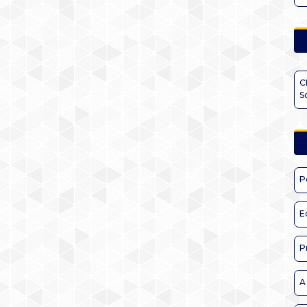
C
S
P
E
P
A