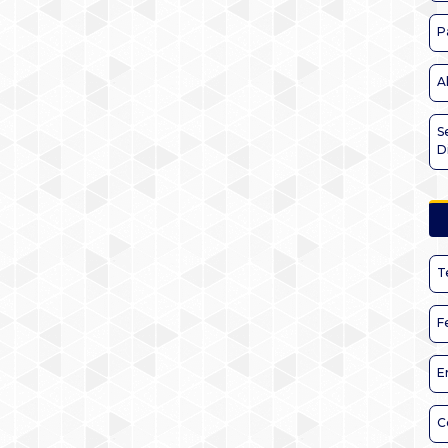
P
A
S
D
T
F
E
C