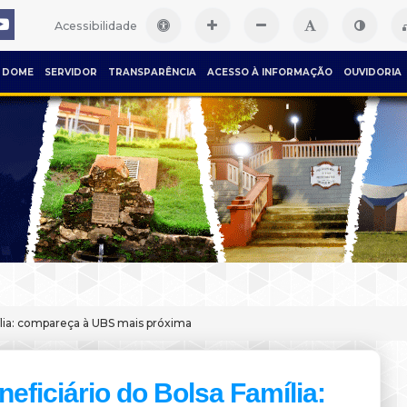
Acessibilidade
DOME
SERVIDOR
TRANSPARÊNCIA
ACESSO À INFORMAÇÃO
OUVIDORIA
ília: compareça à UBS mais próxima
neficiário do Bolsa Família: