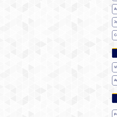
A
J
C
V
A
P