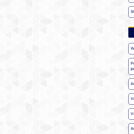
S
W
P
p
A
V
V
A