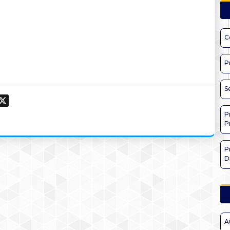
C
P
S
ook
hatsApp
X
P
P
P
D
A