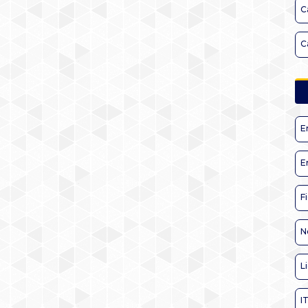
C
C
E
E
F
N
L
I