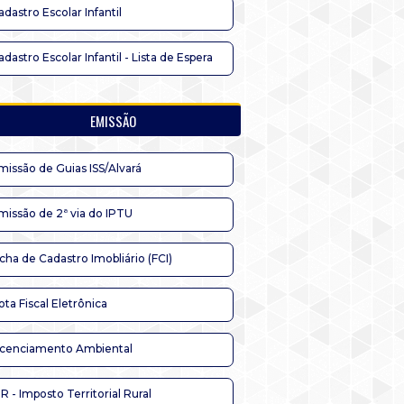
adastro Escolar Infantil
adastro Escolar Infantil - Lista de Espera
EMISSÃO
missão de Guias ISS/Alvará
missão de 2ª via do IPTU
icha de Cadastro Imobliário (FCI)
ota Fiscal Eletrônica
icenciamento Ambiental
TR - Imposto Territorial Rural