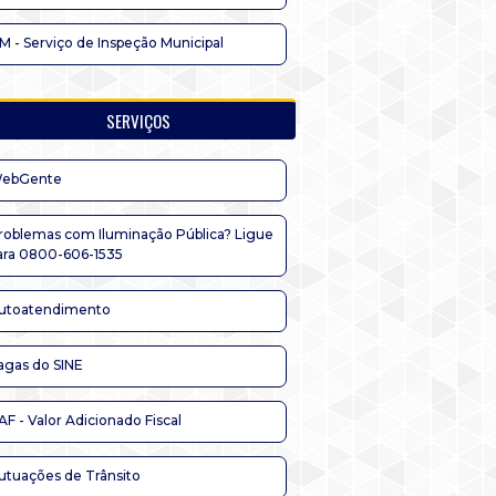
IM - Serviço de Inspeção Municipal
SERVIÇOS
ebGente
roblemas com Iluminação Pública? Ligue
ara 0800-606-1535
utoatendimento
agas do SINE
AF - Valor Adicionado Fiscal
utuações de Trânsito