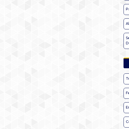
P
A
S
D
T
F
E
C