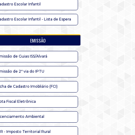
adastro Escolar Infantil
adastro Escolar Infantil - Lista de Espera
EMISSÃO
missão de Guias ISS/Alvará
missão de 2ª via do IPTU
icha de Cadastro Imobliário (FCI)
ota Fiscal Eletrônica
icenciamento Ambiental
TR - Imposto Territorial Rural