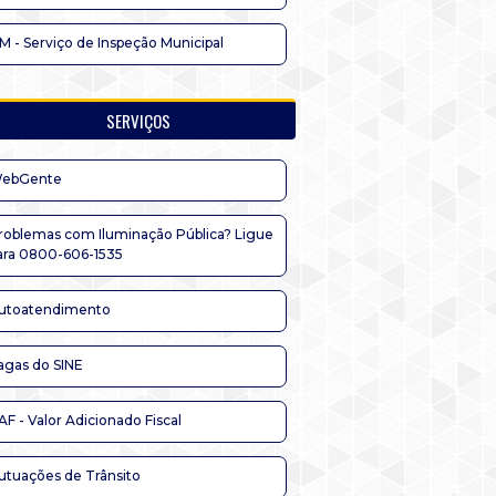
IM - Serviço de Inspeção Municipal
SERVIÇOS
ebGente
roblemas com Iluminação Pública? Ligue
ara 0800-606-1535
utoatendimento
agas do SINE
AF - Valor Adicionado Fiscal
utuações de Trânsito