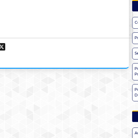
C
P
ook
hatsApp
X
S
P
P
P
D
A