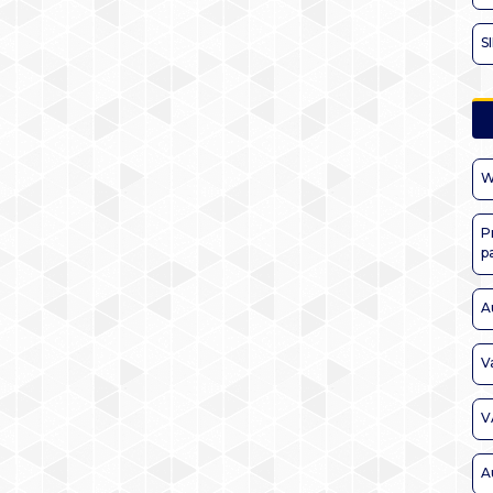
S
W
P
p
A
V
V
A