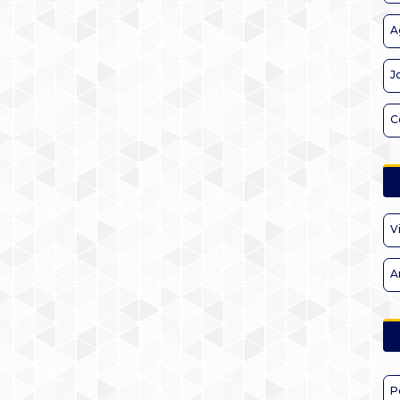
A
J
C
V
A
P