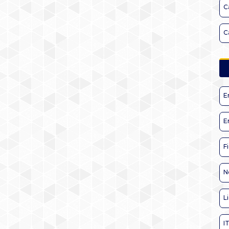
C
C
E
E
F
N
L
I