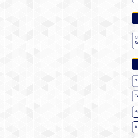
C
S
P
E
P
A