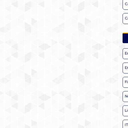
C
C
E
E
F
N
L
I