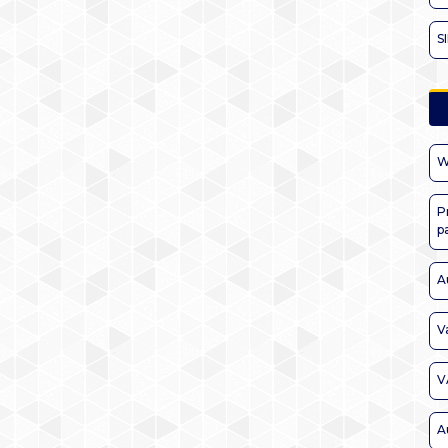
S
W
P
p
A
V
V
A