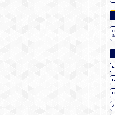
C
S
P
E
P
A