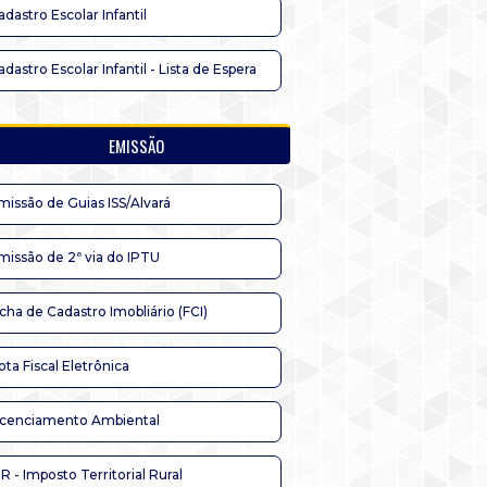
adastro Escolar Infantil
adastro Escolar Infantil - Lista de Espera
EMISSÃO
missão de Guias ISS/Alvará
missão de 2ª via do IPTU
icha de Cadastro Imobliário (FCI)
ota Fiscal Eletrônica
icenciamento Ambiental
TR - Imposto Territorial Rural