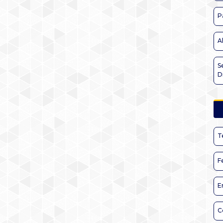
P
A
S
D
T
F
E
C