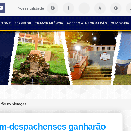
Acessibilidade
DOME
SERVIDOR
TRANSPARÊNCIA
ACESSO À INFORMAÇÃO
OUVIDORIA
ão minipraças
m-despachenses ganharão