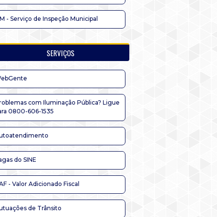
IM - Serviço de Inspeção Municipal
SERVIÇOS
ebGente
roblemas com Iluminação Pública? Ligue
ara 0800-606-1535
utoatendimento
agas do SINE
AF - Valor Adicionado Fiscal
utuações de Trânsito