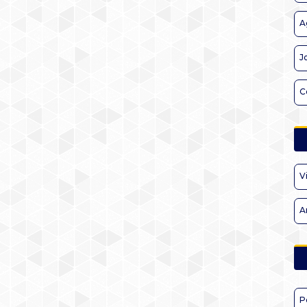
A
J
C
V
A
P