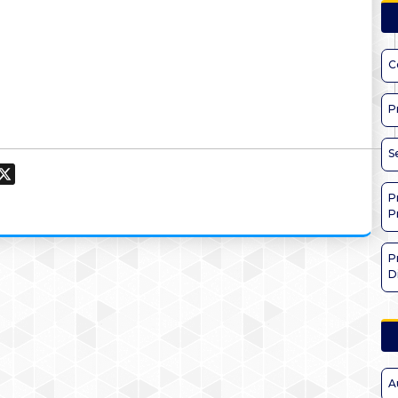
C
P
S
ook
hatsApp
X
P
P
P
D
A