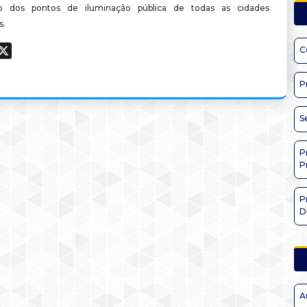
 dos pontos de iluminação pública de todas as cidades
s.
ook
hatsApp
X
C
P
S
P
P
P
D
A