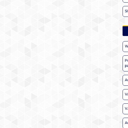
S
W
P
p
A
V
V
A