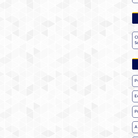
C
S
P
E
P
A