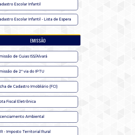
adastro Escolar Infantil
adastro Escolar Infantil - Lista de Espera
EMISSÃO
missão de Guias ISS/Alvará
missão de 2ª via do IPTU
icha de Cadastro Imobliário (FCI)
ota Fiscal Eletrônica
icenciamento Ambiental
TR - Imposto Territorial Rural