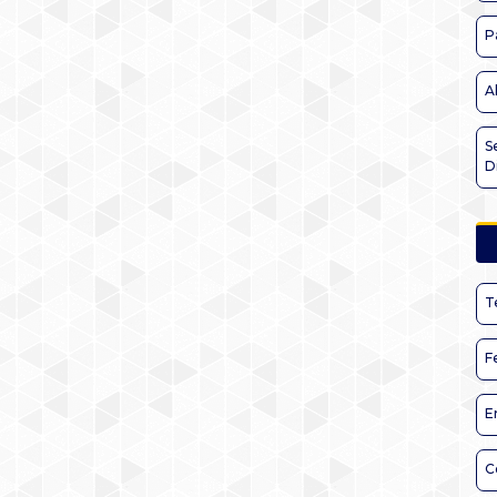
P
A
S
D
T
F
E
C