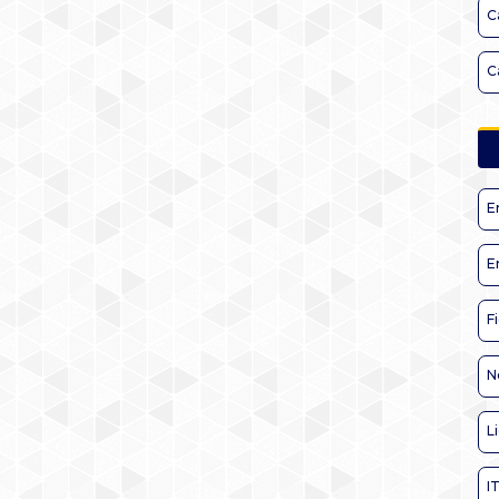
C
C
E
E
F
N
L
I