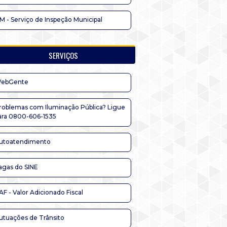
IM - Serviço de Inspeção Municipal
SERVIÇOS
ebGente
roblemas com Iluminação Pública? Ligue
ara 0800-606-1535
utoatendimento
agas do SINE
AF - Valor Adicionado Fiscal
utuações de Trânsito