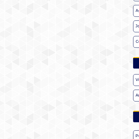
A
J
C
V
A
P