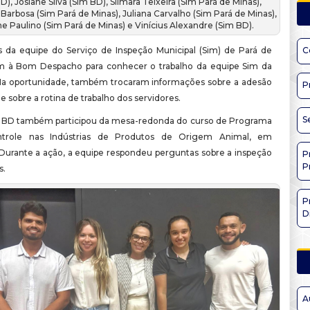
D), Josiane Silva (Sim BD), Silmara Teixeira (Sim Pará de Minas),
Barbosa (Sim Pará de Minas), Juliana Carvalho (Sim Pará de Minas),
ne Paulino (Sim Pará de Minas) e Vinícius Alexandre (Sim BD).
s da equipe do Serviço de Inspeção Municipal (Sim) de Pará de
C
m à Bom Despacho para conhecer o trabalho da equipe Sim da
 Na oportunidade, também trocaram informações sobre a adesão
P
 e sobre a rotina de trabalho dos servidores.
S
 BD também participou da mesa-redonda do curso de Programa
trole nas Indústrias de Produtos de Origem Animal, em
. Durante a ação, a equipe respondeu perguntas sobre a inspeção
P
P
s.
P
D
A