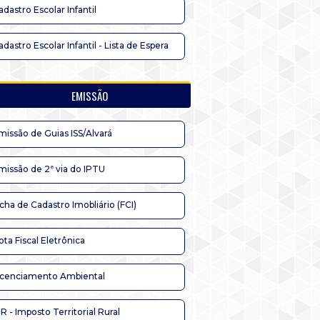
adastro Escolar Infantil
adastro Escolar Infantil - Lista de Espera
EMISSÃO
missão de Guias ISS/Alvará
missão de 2ª via do IPTU
icha de Cadastro Imobliário (FCI)
ota Fiscal Eletrônica
icenciamento Ambiental
TR - Imposto Territorial Rural