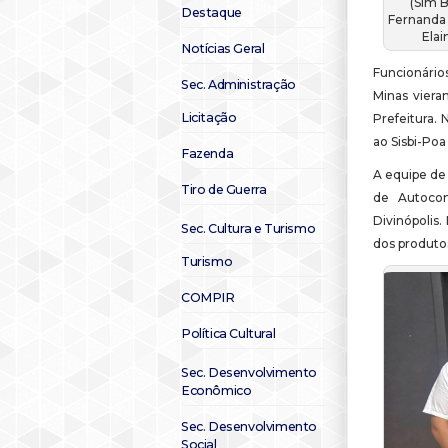
(Sim B
Destaque
Fernanda 
Elai
Notícias Geral
Funcionário
Sec. Administração
Minas viera
Licitação
Prefeitura.
ao Sisbi-Poa
Fazenda
A equipe de
Tiro de Guerra
de Autocon
Divinópolis
Sec. Cultura e Turismo
dos produto
Turismo
COMPIR
Política Cultural
Sec. Desenvolvimento
Econômico
Sec. Desenvolvimento
Social