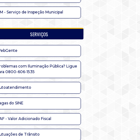
IM - Serviço de Inspeção Municipal
SERVIÇOS
ebGente
roblemas com Iluminação Pública? Ligue
ara 0800-606-1535
utoatendimento
agas do SINE
AF - Valor Adicionado Fiscal
utuações de Trânsito