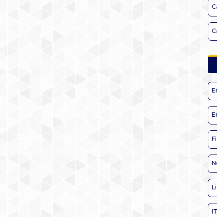
C
C
E
E
F
N
L
I