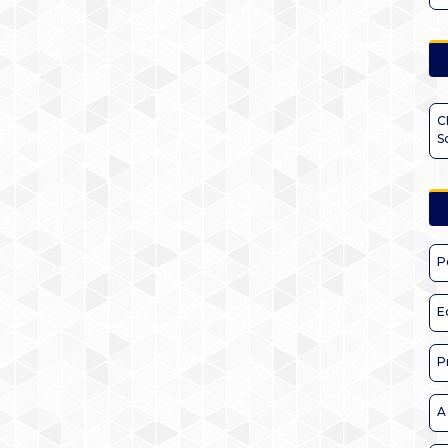
C
S
P
E
P
A