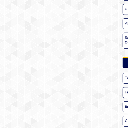
P
A
S
D
T
F
E
C