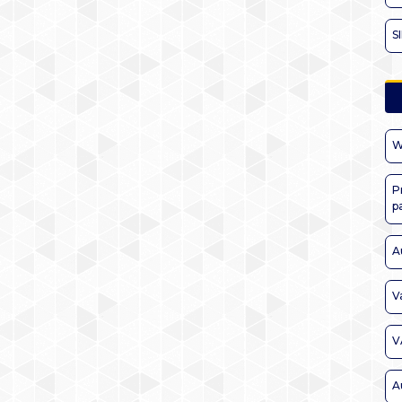
S
W
P
p
A
V
V
A