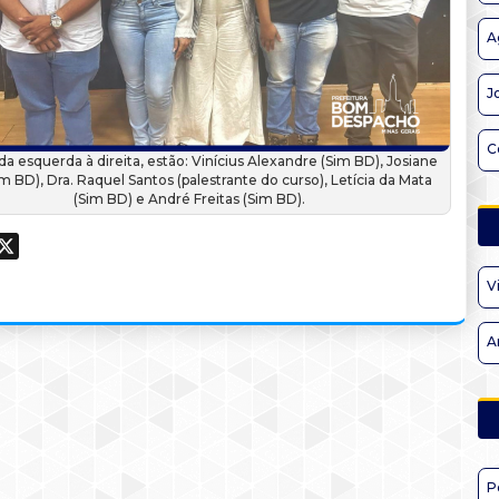
A
J
C
 da esquerda à direita, estão: Vinícius Alexandre (Sim BD), Josiane
im BD), Dra. Raquel Santos (palestrante do curso), Letícia da Mata
(Sim BD) e André Freitas (Sim BD).
ook
hatsApp
X
V
A
P