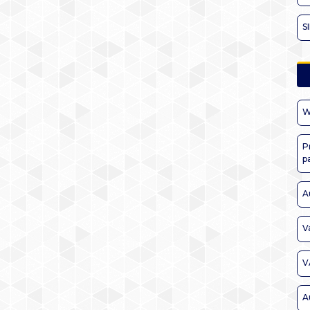
S
W
P
p
A
V
V
A