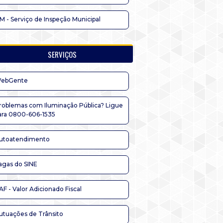
IM - Serviço de Inspeção Municipal
SERVIÇOS
ebGente
roblemas com Iluminação Pública? Ligue
ara 0800-606-1535
utoatendimento
agas do SINE
AF - Valor Adicionado Fiscal
utuações de Trânsito