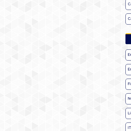
C
C
E
E
F
N
L
I