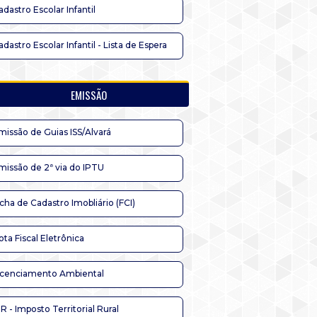
adastro Escolar Infantil
adastro Escolar Infantil - Lista de Espera
EMISSÃO
missão de Guias ISS/Alvará
missão de 2ª via do IPTU
icha de Cadastro Imobliário (FCI)
ota Fiscal Eletrônica
icenciamento Ambiental
TR - Imposto Territorial Rural