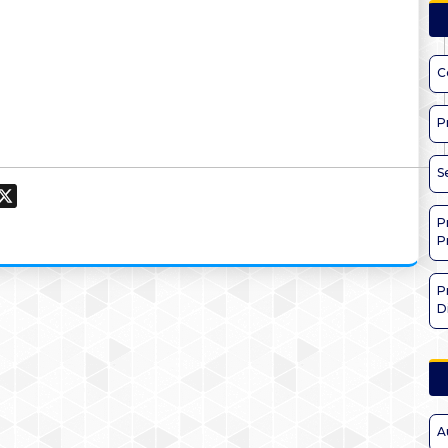
C
P
S
ook
hatsApp
X
P
P
P
D
A