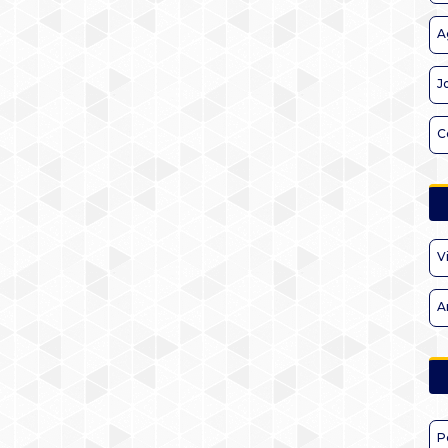
A
J
C
V
A
P