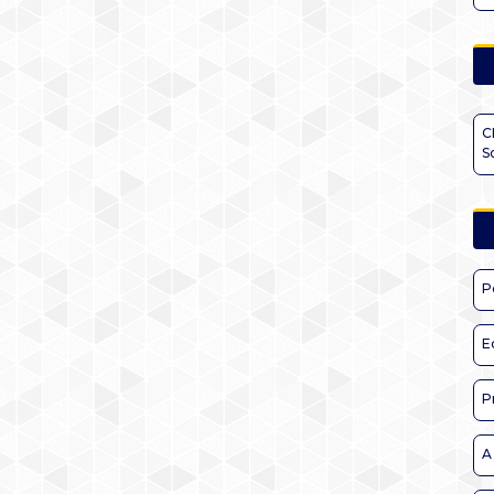
C
S
P
E
P
A