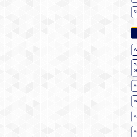
S
W
P
p
A
V
V
A