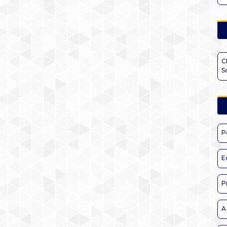
C
S
P
E
P
A