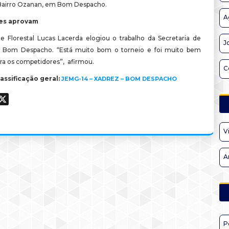
Bairro Ozanan, em Bom Despacho.
A
tes aprovam
e Florestal Lucas Lacerda elogiou o trabalho da Secretaria de
J
e Bom Despacho. “Está muito bom o torneio e foi muito bem
ara os competidores”, afirmou.
C
lassificação geral:
JEMG-14 – XADREZ – BOM DESPACHO
ook
hatsApp
X
V
A
P