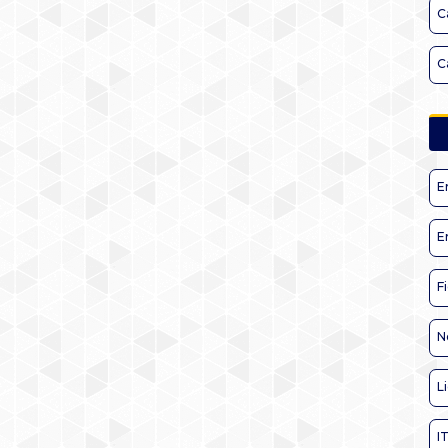
C
C
E
E
F
N
L
I