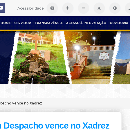
Acessibilidade
DOME
SERVIDOR
TRANSPARÊNCIA
ACESSO À INFORMAÇÃO
OUVIDORIA
pacho vence no Xadrez
 Despacho vence no Xadrez