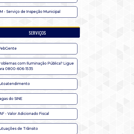
IM - Serviço de Inspeção Municipal
SERVIÇOS
ebGente
roblemas com Iluminação Pública? Ligue
ara 0800-606-1535
utoatendimento
agas do SINE
AF - Valor Adicionado Fiscal
utuações de Trânsito