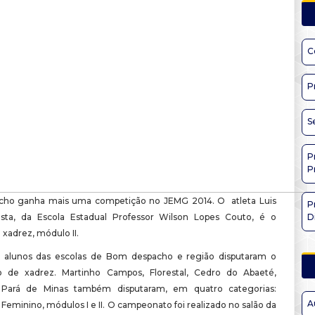
C
P
S
P
P
ho ganha mais uma competição no JEMG 2014. O atleta Luis
P
sta, da Escola Estadual Professor Wilson Lopes Couto, é o
D
xadrez, módulo II.
4 alunos das escolas de Bom despacho e região disputaram o
 de xadrez. Martinho Campos, Florestal, Cedro do Abaeté,
 Pará de Minas também disputaram, em quatro categorias:
A
Feminino, módulos I e II. O campeonato foi realizado no salão da