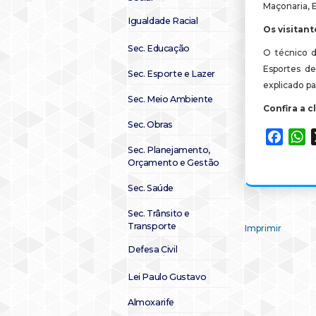
Maçonaria, 
Igualdade Racial
Os visitan
Sec. Educação
O técnico d
Esportes d
Sec. Esporte e Lazer
explicado p
Sec. Meio Ambiente
Confira a c
Sec. Obras
Faceb
W
Sec. Planejamento,
Orçamento e Gestão
Sec. Saúde
Sec. Trânsito e
Transporte
Imprimir
Defesa Civil
Lei Paulo Gustavo
Almoxarife