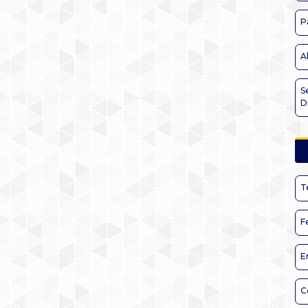
P
A
S
D
T
F
E
C