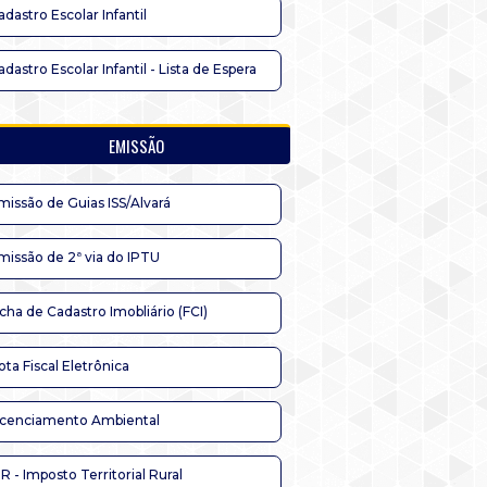
adastro Escolar Infantil
adastro Escolar Infantil - Lista de Espera
EMISSÃO
missão de Guias ISS/Alvará
missão de 2ª via do IPTU
icha de Cadastro Imobliário (FCI)
ota Fiscal Eletrônica
icenciamento Ambiental
TR - Imposto Territorial Rural