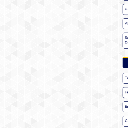
P
A
S
D
T
F
E
C