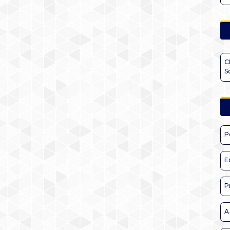
C
S
P
E
P
A