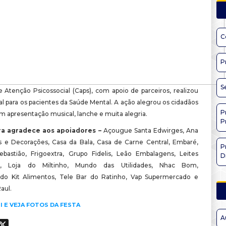
C
P
S
 Atenção Psicossocial (Caps), com apoio de parceiros, realizou
al para os pacientes da Saúde Mental. A ação alegrou os cidadãos
P
m apresentação musical, lanche e muita alegria.
P
ra agradece aos apoiadores –
Açougue Santa Edwirges, Ana
s e Decorações, Casa da Bala, Casa de Carne Central, Embaré,
P
ebastião, Frigoextra, Grupo Fidelis, Leão Embalagens, Leites
D
o, Loja do Miltinho, Mundo das Utilidades, Nhac Bom,
do Kit Alimentos, Tele Bar do Ratinho, Vap Supermercado e
aul.
I E VEJA FOTOS DA FESTA
A
ook
hatsApp
X