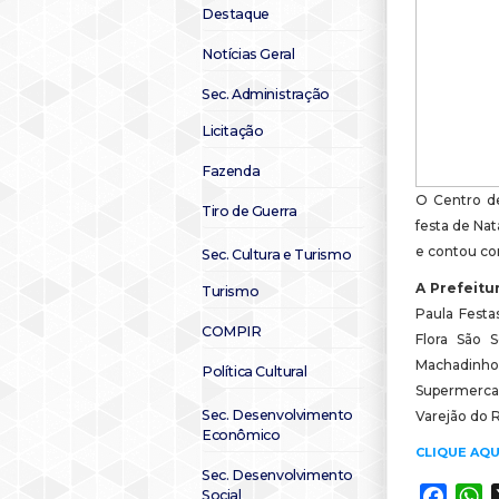
Destaque
Notícias Geral
Sec. Administração
Licitação
Fazenda
O Centro de
Tiro de Guerra
festa de Nat
e contou co
Sec. Cultura e Turismo
A Prefeitu
Turismo
Paula Festa
COMPIR
Flora São S
Machadinh
Política Cultural
Supermerca
Sec. Desenvolvimento
Varejão do R
Econômico
CLIQUE AQU
Sec. Desenvolvimento
Social
Faceb
W