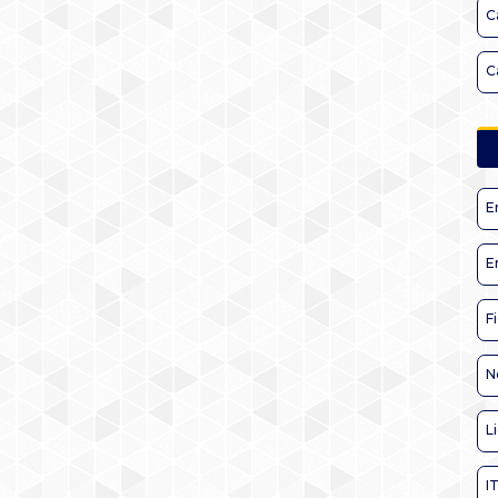
C
C
E
E
F
N
L
I