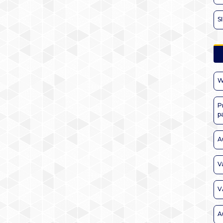
S
W
P
p
A
V
V
A