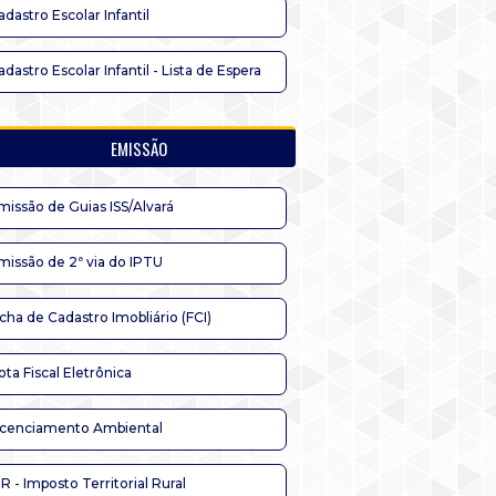
adastro Escolar Infantil
adastro Escolar Infantil - Lista de Espera
EMISSÃO
missão de Guias ISS/Alvará
missão de 2ª via do IPTU
icha de Cadastro Imobliário (FCI)
ota Fiscal Eletrônica
icenciamento Ambiental
TR - Imposto Territorial Rural