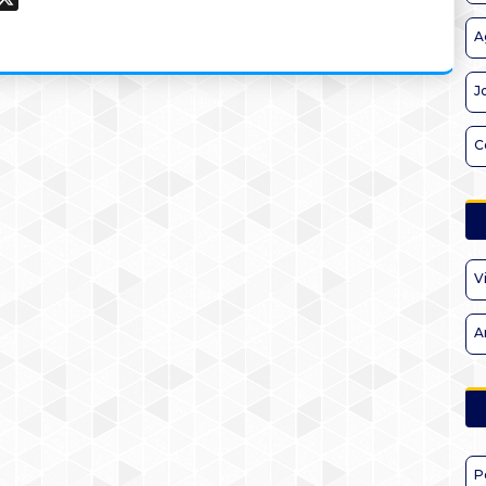
A
J
C
V
A
P