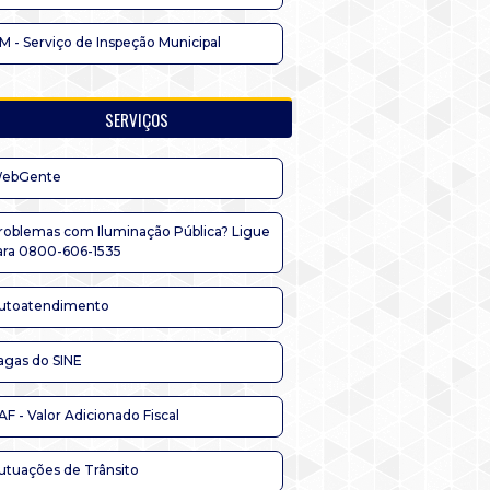
IM - Serviço de Inspeção Municipal
SERVIÇOS
ebGente
roblemas com Iluminação Pública? Ligue
ara 0800-606-1535
utoatendimento
agas do SINE
AF - Valor Adicionado Fiscal
utuações de Trânsito