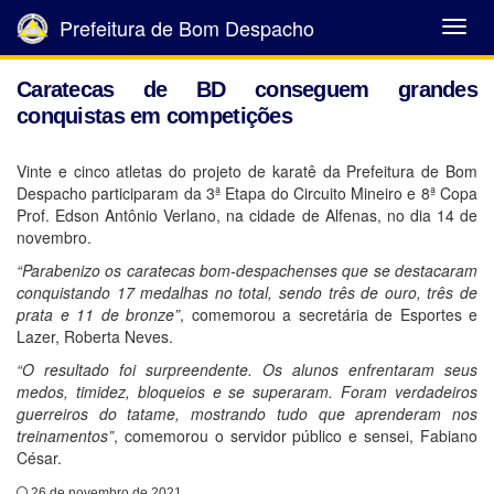
Prefeitura de Bom Despacho
Abrir
Menu
Caratecas de BD conseguem grandes
conquistas em competições
Vinte e cinco atletas do projeto de karatê da Prefeitura de Bom
Despacho participaram da 3ª Etapa do Circuito Mineiro e 8ª Copa
Prof. Edson Antônio Verlano, na cidade de Alfenas, no dia 14 de
novembro.
“Parabenizo os caratecas bom-despachenses que se destacaram
conquistando 17 medalhas no total, sendo três de ouro, três de
prata e 11 de bronze”
, comemorou a secretária de Esportes e
Lazer, Roberta Neves.
“O resultado foi surpreendente. Os alunos enfrentaram seus
medos, timidez, bloqueios e se superaram. Foram verdadeiros
guerreiros do tatame, mostrando tudo que aprenderam nos
treinamentos”
, comemorou o servidor público e sensei, Fabiano
César.
26 de novembro de 2021