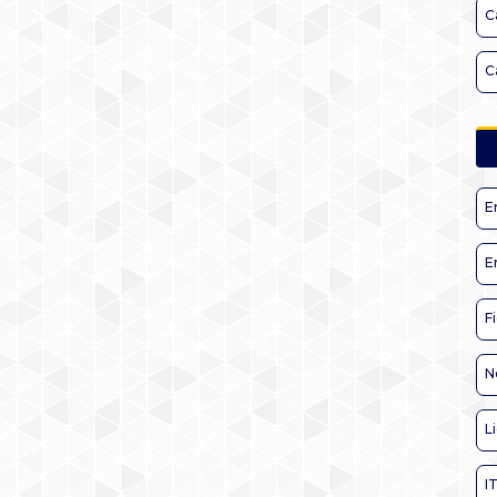
C
C
E
E
F
N
L
I