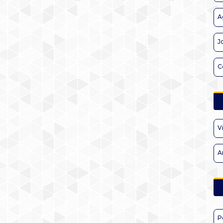
A
J
C
V
A
P