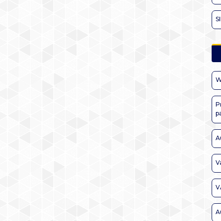
S
W
P
p
A
V
V
A