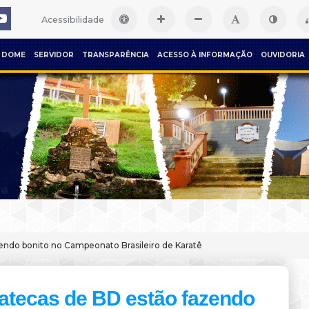
Acessibilidade
DOME
SERVIDOR
TRANSPARÊNCIA
ACESSO À INFORMAÇÃO
OUVIDORIA
endo bonito no Campeonato Brasileiro de Karatê
atecas de BD estão fazendo