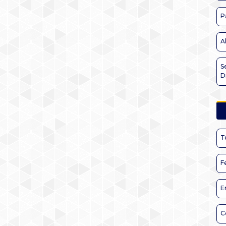
P
A
S
D
T
F
E
C