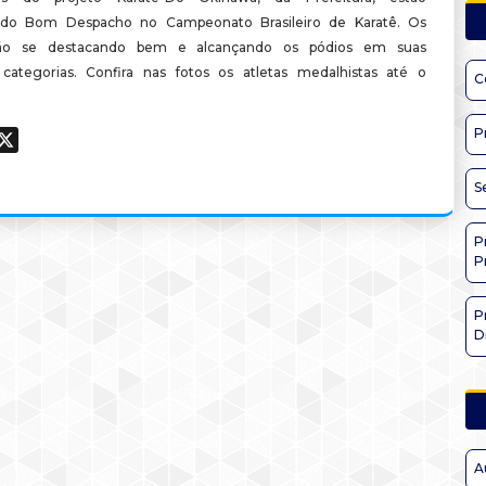
ndo Bom Despacho no Campeonato Brasileiro de Karatê. Os
stão se destacando bem e alcançando os pódios em suas
 categorias. Confira nas fotos os atletas medalhistas até o
C
P
ook
hatsApp
X
S
P
P
P
D
A