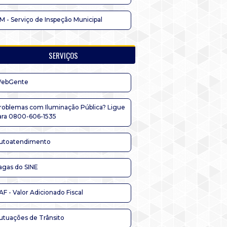
IM - Serviço de Inspeção Municipal
SERVIÇOS
ebGente
roblemas com Iluminação Pública? Ligue
ara 0800-606-1535
utoatendimento
agas do SINE
AF - Valor Adicionado Fiscal
utuações de Trânsito