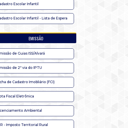
adastro Escolar Infantil
adastro Escolar Infantil - Lista de Espera
EMISSÃO
missão de Guias ISS/Alvará
missão de 2ª via do IPTU
icha de Cadastro Imobliário (FCI)
ota Fiscal Eletrônica
icenciamento Ambiental
TR - Imposto Territorial Rural