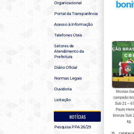
boni
Organizacional
Portal da Transparência
Acesso à Informação
Telefones Úteis
Setores de
Atendimento da
Prefeitura
Diário Oficial
Normas Legais
Ouvidoria
Nicolas Gab
campeão bra
Licitação
Sub 21 – 67
Paulo Henr
NOTÍCIAS
bronze Sub 
kg.
Pesquisa PPA 26/29
15 caratec