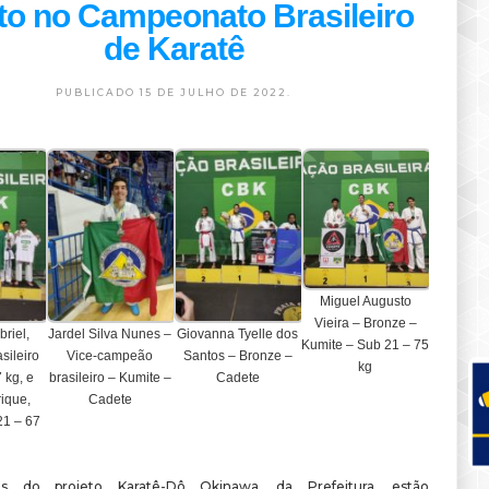
to no Campeonato Brasileiro
de Karatê
PUBLICADO 15 DE JULHO DE 2022.
Miguel Augusto
Vieira – Bronze –
riel,
Jardel Silva Nunes –
Giovanna Tyelle dos
Kumite – Sub 21 – 75
sileiro
Vice-campeão
Santos – Bronze –
kg
 kg, e
brasileiro – Kumite –
Cadete
ique,
Cadete
21 – 67
as do projeto Karatê-Dô Okinawa, da Prefeitura, estão