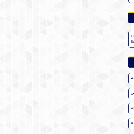
C
S
P
E
P
A