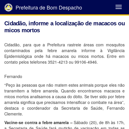
Prefeitura de Bom Despacho
Abrir
Menu
Cidadão, informe a localização de macacos ou
micos mortos
Cidadão, para que a Prefeitura rastreie áreas com mosquitos
contaminados pela febre amarela informe à Vigilância
Epidemiológica onde há macacos ou micos mortos. Entre em
contato pelos telefones 3521-4213 ou 99106-4946.
Fernando
“Peço às pessoas que não matem estes animais porque eles não
transmitem a febre amarela. Quando encontramos macacos e
micos mortos analisamos a causa do óbito. Se tiver sido por febre
amarela significa que precisamos intensificar o combate na área”,
destaca o coordenador da Secretaria de Saúde, Fernando
Clemente.
Vacine-se contra a febre amarela –
Sábado (20), de 8h às 17h,
a Secretaria de Saúde fará mutirão de vacinação em todas as