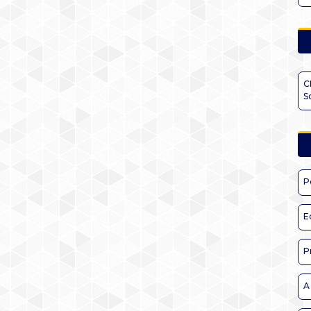
C
S
P
E
P
A