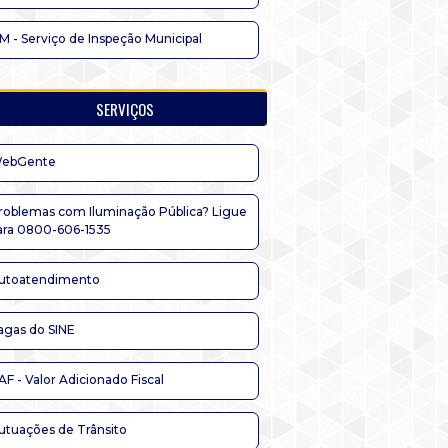
IM - Serviço de Inspeção Municipal
SERVIÇOS
ebGente
roblemas com Iluminação Pública? Ligue
ara 0800-606-1535
utoatendimento
agas do SINE
AF - Valor Adicionado Fiscal
utuações de Trânsito