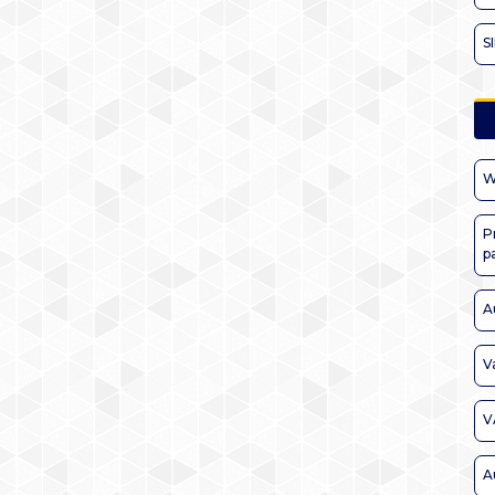
S
W
P
p
A
V
V
A