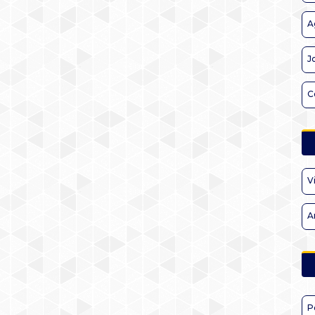
A
J
C
V
A
P