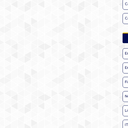
C
C
E
E
F
N
L
I