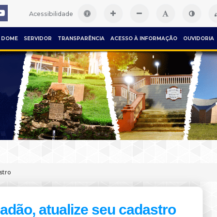
Acessibilidade
DOME
SERVIDOR
TRANSPARÊNCIA
ACESSO À INFORMAÇÃO
OUVIDORIA
stro
adão, atualize seu cadastro