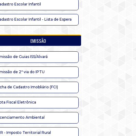
adastro Escolar Infantil
adastro Escolar Infantil - Lista de Espera
EMISSÃO
missão de Guias ISS/Alvará
missão de 2ª via do IPTU
icha de Cadastro Imobliário (FCI)
ota Fiscal Eletrônica
icenciamento Ambiental
TR - Imposto Territorial Rural