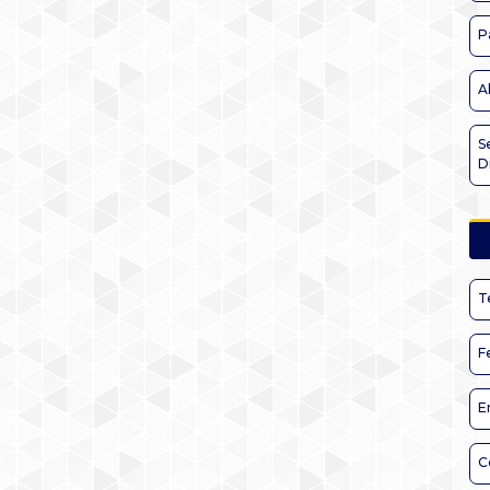
P
A
S
D
T
F
E
C