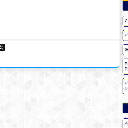
C
P
ook
hatsApp
X
S
P
P
P
D
A