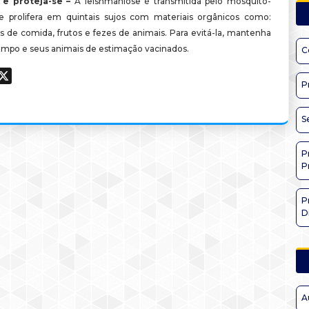
 e proteja-se –
A leishmaniose é transmitida pelo mosquito-
se prolifera em quintais sujos com materiais orgânicos como:
os de comida, frutos e fezes de animais. Para evitá-la, mantenha
limpo e seus animais de estimação vacinados.
C
ook
hatsApp
X
P
S
P
P
P
D
A