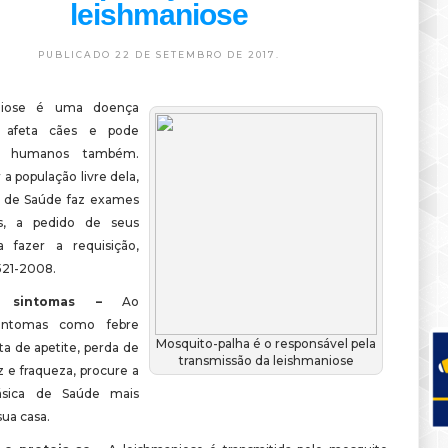
leishmaniose
PUBLICADO 22 DE SETEMBRO DE 2017.
niose é uma doença
 afeta cães e pode
r humanos também.
a população livre dela,
a de Saúde faz exames
s, a pedido de seus
a fazer a requisição,
521-2008.
is sintomas –
Ao
sintomas como febre
Mosquito-palha é o responsável pela
alta de apetite, perda de
transmissão da leishmaniose
z e fraqueza, procure a
ásica de Saúde mais
ua casa.