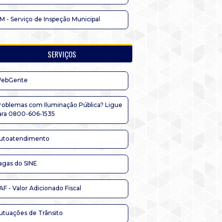
IM - Serviço de Inspeção Municipal
SERVIÇOS
ebGente
roblemas com Iluminação Pública? Ligue
ara 0800-606-1535
utoatendimento
agas do SINE
AF - Valor Adicionado Fiscal
utuações de Trânsito