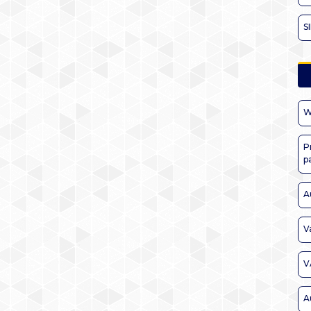
S
W
P
p
A
V
V
A