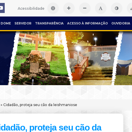
Acessibilidade
DOME
SERVIDOR
TRANSPARÊNCIA
ACESSO À INFORMAÇÃO
OUVIDORIA
» Cidadão, proteja seu cão da leishmaniose
idadão, proteja seu cão da