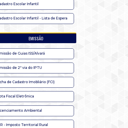
adastro Escolar Infantil
adastro Escolar Infantil - Lista de Espera
EMISSÃO
missão de Guias ISS/Alvará
missão de 2ª via do IPTU
icha de Cadastro Imobliário (FCI)
ota Fiscal Eletrônica
icenciamento Ambiental
TR - Imposto Territorial Rural