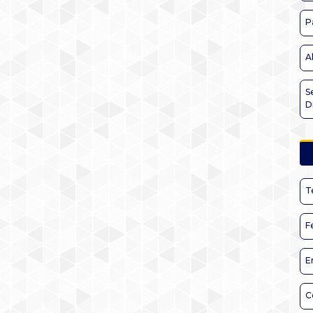
P
A
S
D
T
F
E
C