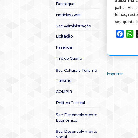
Saiba mais
Destaque
palha. Ele 
folhas, rest
Notícias Geral
seu quintal 
Sec. Administração
Faceb
W
Licitação
Fazenda
Tiro de Guerra
Sec. Cultura e Turismo
Imprimir
Turismo
COMPIR
Política Cultural
Sec. Desenvolvimento
Econômico
Sec. Desenvolvimento
Social