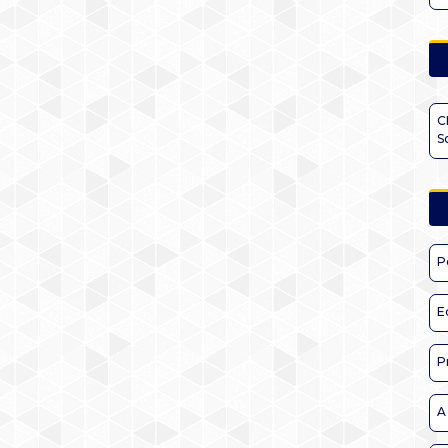
C
S
P
E
P
A