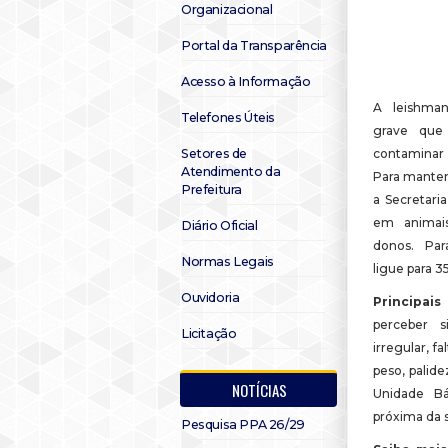
Organizacional
Portal da Transparência
Acesso à Informação
A leishma
Telefones Úteis
grave que
Setores de
contamina
Atendimento da
Para manter 
Prefeitura
a Secretari
em animai
Diário Oficial
donos. Par
Normas Legais
ligue para 3
Ouvidoria
Principa
perceber 
Licitação
irregular, f
peso, palide
NOTÍCIAS
Unidade B
próxima da s
Pesquisa PPA 26/29