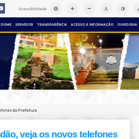
Acessibilidade
DOME
SERVIDOR
TRANSPARÊNCIA
ACESSO À INFORMAÇÃO
OUVIDORIA
efones da Prefeitura
dão, veja os novos telefones