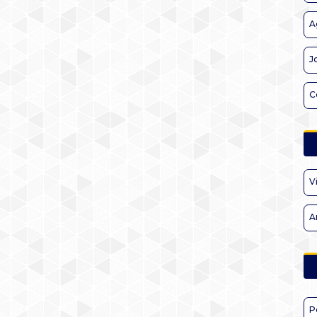
A
J
C
V
A
P