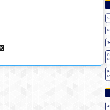
C
P
S
ook
hatsApp
X
P
P
P
D
A