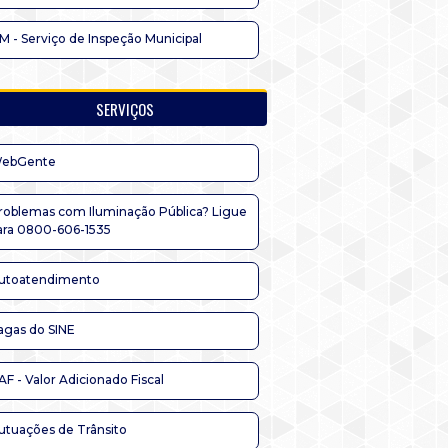
IM - Serviço de Inspeção Municipal
SERVIÇOS
ebGente
roblemas com Iluminação Pública? Ligue
ara 0800-606-1535
utoatendimento
agas do SINE
AF - Valor Adicionado Fiscal
utuações de Trânsito