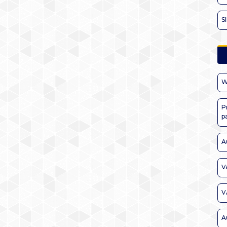
S
W
P
p
A
V
V
A