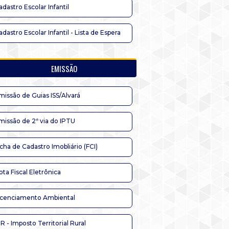
adastro Escolar Infantil
adastro Escolar Infantil - Lista de Espera
EMISSÃO
missão de Guias ISS/Alvará
missão de 2ª via do IPTU
icha de Cadastro Imobliário (FCI)
ota Fiscal Eletrônica
icenciamento Ambiental
TR - Imposto Territorial Rural