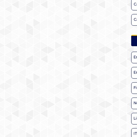
C
C
E
E
F
N
L
I