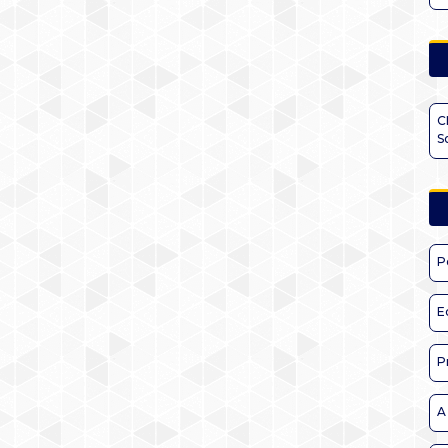
C
S
P
E
P
A