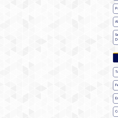
P
A
S
D
T
F
E
C