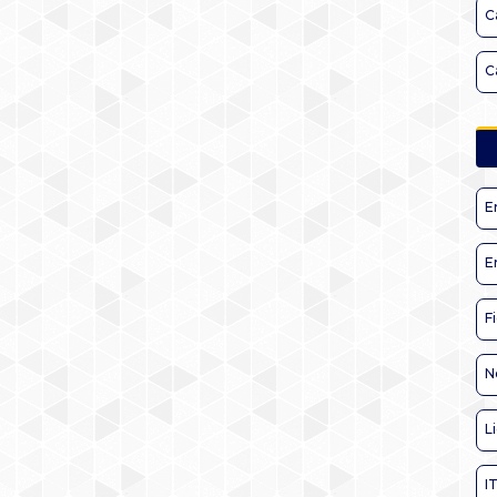
C
C
E
E
F
N
L
I