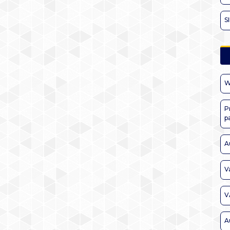
S
W
P
p
A
V
V
A