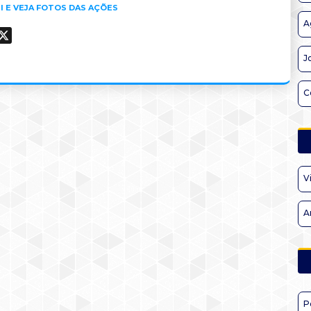
I E VEJA FOTOS DAS AÇÕES
A
ook
hatsApp
X
J
C
V
A
P