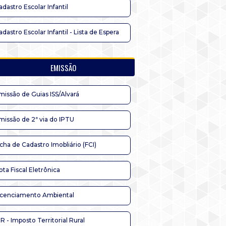
adastro Escolar Infantil
adastro Escolar Infantil - Lista de Espera
EMISSÃO
missão de Guias ISS/Alvará
missão de 2ª via do IPTU
icha de Cadastro Imobliário (FCI)
ota Fiscal Eletrônica
icenciamento Ambiental
TR - Imposto Territorial Rural