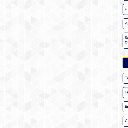
P
A
S
D
T
F
E
C