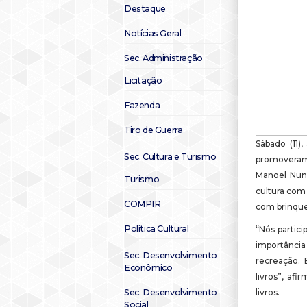
Destaque
Notícias Geral
Sec. Administração
Licitação
Fazenda
Tiro de Guerra
Sábado (11)
Sec. Cultura e Turismo
promoveram
Manoel Nune
Turismo
cultura com 
COMPIR
com brinqued
Política Cultural
“Nós partic
importância
Sec. Desenvolvimento
recreação. 
Econômico
livros”, afi
Sec. Desenvolvimento
livros.
Social