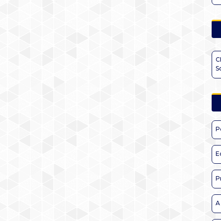
C
S
P
E
P
A