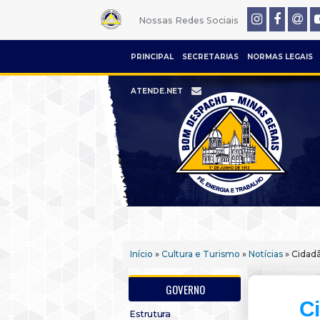
Nossas Redes Sociais
PRINCIPAL
SECRETARIAS
NORMAS LEGAIS
ATENDE.NET
Início
»
Cultura e Turismo
»
Notícias
» Cidadã
GOVERNO
C
Estrutura