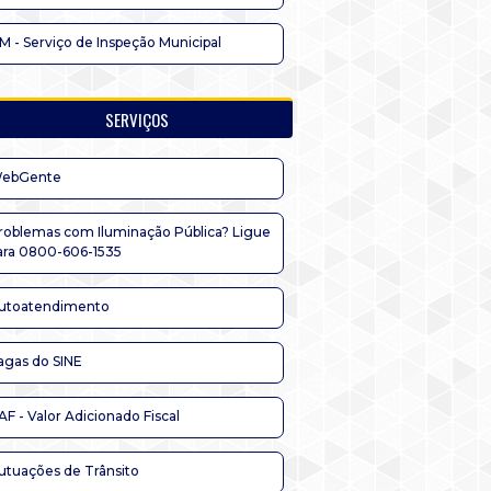
IM - Serviço de Inspeção Municipal
SERVIÇOS
ebGente
roblemas com Iluminação Pública? Ligue
ara 0800-606-1535
utoatendimento
agas do SINE
AF - Valor Adicionado Fiscal
utuações de Trânsito