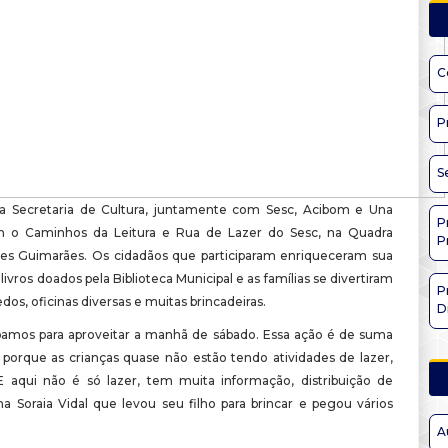
C
P
S
, a Secretaria de Cultura, juntamente com Sesc, Acibom e Una
P
 o Caminhos da Leitura e Rua de Lazer do Sesc, na Quadra
P
s Guimarães. Os cidadãos que participaram enriqueceram sua
livros doados pela Biblioteca Municipal e as famílias se divertiram
P
os, oficinas diversas e muitas brincadeiras.
D
ipamos para aproveitar a manhã de sábado. Essa ação é de suma
 porque as crianças quase não estão tendo atividades de lazer,
E aqui não é só lazer, tem muita informação, distribuição de
rma Soraia Vidal que levou seu filho para brincar e pegou vários
A