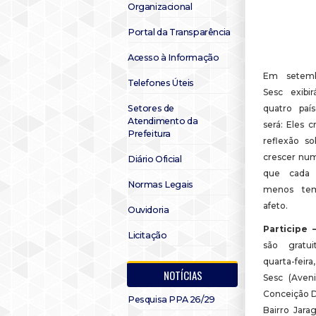
Organizacional
Portal da Transparência
Acesso à Informação
Em setem
Telefones Úteis
Sesc exibi
Setores de
quatro paí
Atendimento da
será: Eles 
Prefeitura
reflexão s
crescer n
Diário Oficial
que cada
Normas Legais
menos te
afeto.
Ouvidoria
Participe
Licitação
são gratui
quarta-feir
NOTÍCIAS
Sesc (Aven
Conceição D
Pesquisa PPA 26/29
Bairro Jara