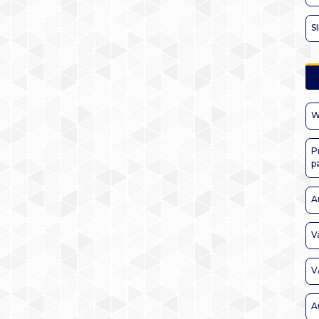
S
W
P
p
A
V
V
A