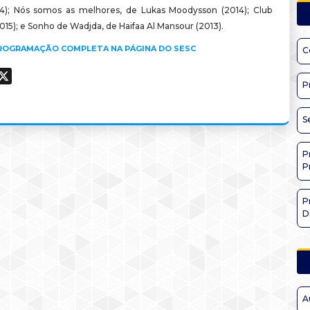
4); Nós somos as melhores, de Lukas Moodysson (2014); Club
15); e Sonho de Wadjda, de Haifaa Al Mansour (2013).
PROGRAMAÇÃO COMPLETA NA PÁGINA DO SESC
C
ook
hatsApp
X
P
S
P
P
P
D
A