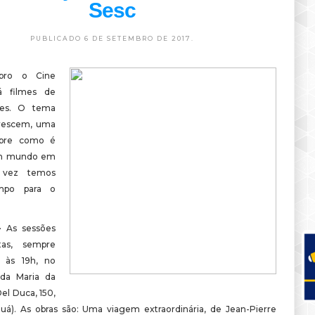
Sesc
PUBLICADO 6 DE SETEMBRO DE 2017.
bro o Cine
rá filmes de
ses. O tema
crescem, uma
obre como é
um mundo em
 vez temos
mpo para o
 –
As sessões
tas, sempre
a, às 19h, no
ida Maria da
el Duca, 150,
guá). As obras são: Uma viagem extraordinária, de Jean-Pierre