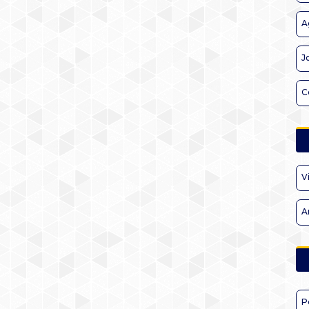
A
J
C
V
A
P