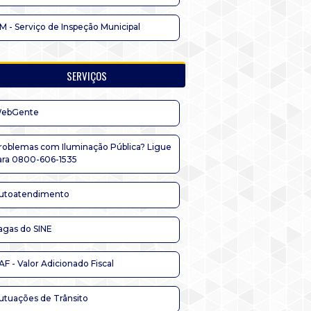
IM - Serviço de Inspeção Municipal
SERVIÇOS
ebGente
roblemas com Iluminação Pública? Ligue
ara 0800-606-1535
utoatendimento
agas do SINE
AF - Valor Adicionado Fiscal
utuações de Trânsito