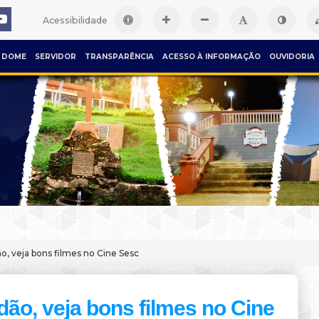
Acessibilidade
DOME
SERVIDOR
TRANSPARÊNCIA
ACESSO À INFORMAÇÃO
OUVIDORIA
o, veja bons filmes no Cine Sesc
dão, veja bons filmes no Cine