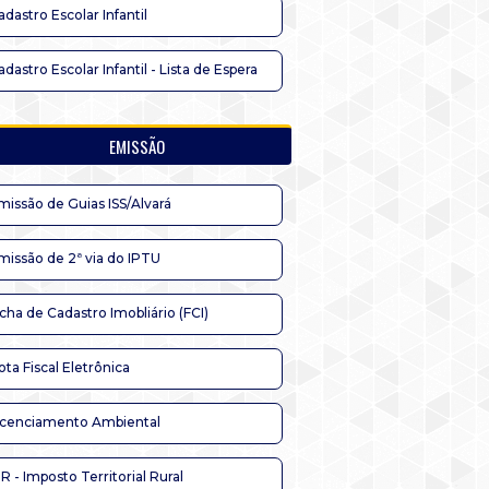
adastro Escolar Infantil
adastro Escolar Infantil - Lista de Espera
EMISSÃO
missão de Guias ISS/Alvará
missão de 2ª via do IPTU
icha de Cadastro Imobliário (FCI)
ota Fiscal Eletrônica
icenciamento Ambiental
TR - Imposto Territorial Rural