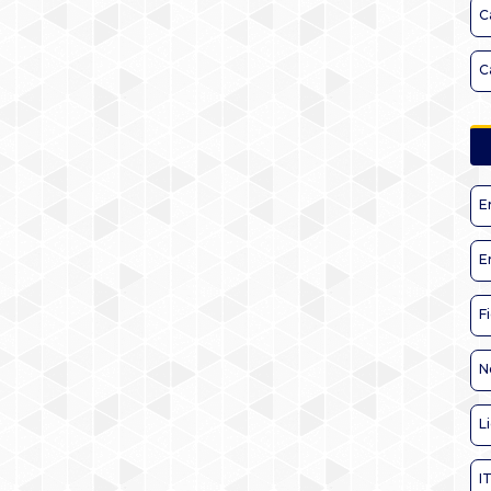
C
C
E
E
F
N
L
I