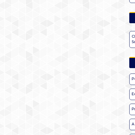
C
S
P
E
P
A