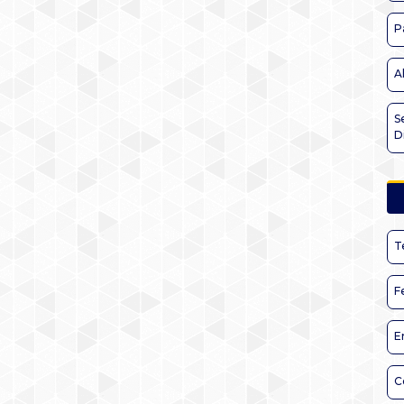
P
A
S
D
T
F
E
C