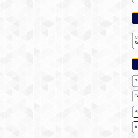
C
S
P
E
P
A