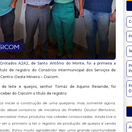
C
P
S
Grotados A2A2, de Santo Antônio do Monte, foi a primeira a
P
ítulo de registro do Consórcio Intermunicipal dos Serviços de
P
 Centro-Oeste Mineiro – Cisicom.
P
 de leite e queijos, senhor Tomáz de Aquino Resende, foi
D
eceber do Cisicom o título de registro.
os iniciei a construção de uma queijaria, mas somente agora,
ão desse consórcio de iniciativa do Prefeito Doutor Bertolino,
ercializar meus produtos nas cidades consorciadas. Ainda tive a
e ser o primeiro a ter o registro da produção de queijos e venda
A
vasado. Estou muito agradecido! Vejo uma grande oportunidade