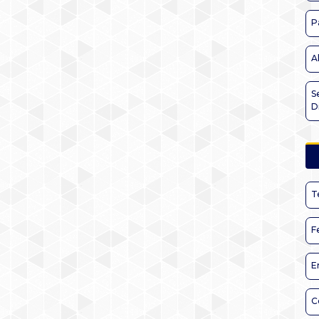
P
A
S
D
T
F
E
C