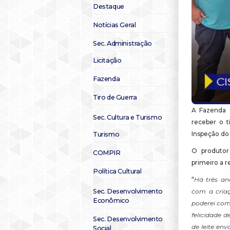
Destaque
Notícias Geral
Sec. Administração
Licitação
Fazenda
Tiro de Guerra
A Fazenda 
Sec. Cultura e Turismo
receber o t
Inspeção do
Turismo
O produtor
COMPIR
primeiro a r
Política Cultural
“
Há três an
Sec. Desenvolvimento
com a criaç
Econômico
poderei com
felicidade d
Sec. Desenvolvimento
de leite en
Social