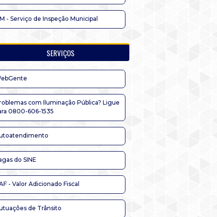
IM - Serviço de Inspeção Municipal
SERVIÇOS
ebGente
roblemas com Iluminação Pública? Ligue
ara 0800-606-1535
utoatendimento
agas do SINE
AF - Valor Adicionado Fiscal
utuações de Trânsito