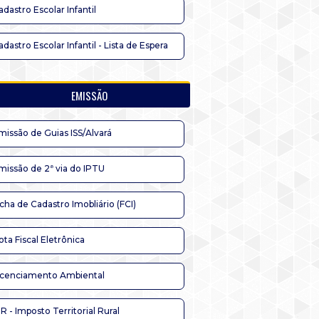
adastro Escolar Infantil
adastro Escolar Infantil - Lista de Espera
EMISSÃO
missão de Guias ISS/Alvará
missão de 2ª via do IPTU
icha de Cadastro Imobliário (FCI)
ota Fiscal Eletrônica
icenciamento Ambiental
TR - Imposto Territorial Rural