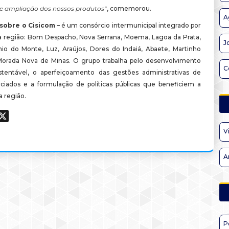
 e ampliação dos nossos produtos”
, comemorou.
A
 sobre o Cisicom –
é um consórcio intermunicipal integrado por
da região: Bom Despacho, Nova Serrana, Moema, Lagoa da Prata,
J
io do Monte, Luz, Araújos, Dores do Indaiá, Abaete, Martinho
orada Nova de Minas. O grupo trabalha pelo desenvolvimento
C
stentável, o aperfeiçoamento das gestões administrativas de
ciados e a formulação de políticas públicas que beneficiem a
a região.
ook
hatsApp
X
V
A
P