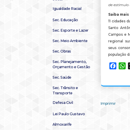
de estímulo
Igualdade Racial
Saiba mais
Sec. Educação
11 cidades 
Santo Antôn
Sec. Esporte e Lazer
Campos e M
Sec. Meio Ambiente
regional su
seus consor
Sec. Obras
população d
Sec. Planejamento,
Faceb
W
Orçamento e Gestão
Sec. Saúde
Sec. Trânsito e
Transporte
Defesa Civil
Imprimir
Lei Paulo Gustavo
Almoxarife