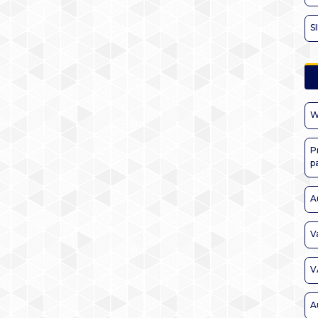
S
W
P
p
A
V
V
A