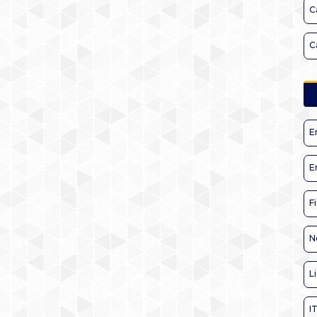
C
C
E
E
F
N
L
I