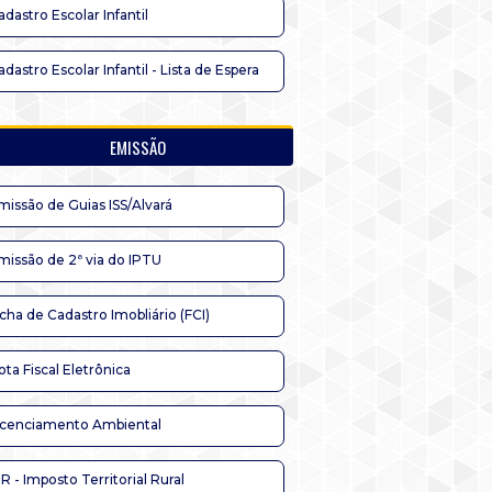
adastro Escolar Infantil
adastro Escolar Infantil - Lista de Espera
EMISSÃO
missão de Guias ISS/Alvará
missão de 2ª via do IPTU
icha de Cadastro Imobliário (FCI)
ota Fiscal Eletrônica
icenciamento Ambiental
TR - Imposto Territorial Rural