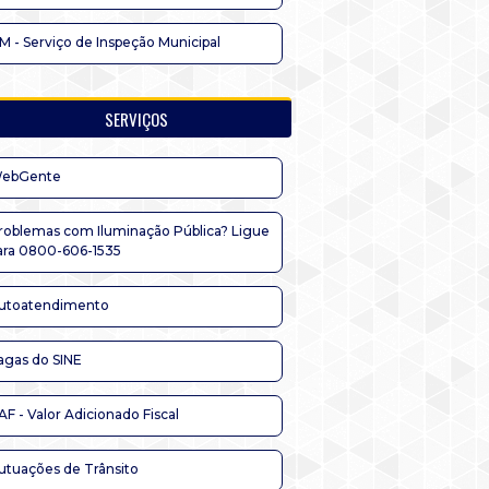
IM - Serviço de Inspeção Municipal
SERVIÇOS
ebGente
roblemas com Iluminação Pública? Ligue
ara 0800-606-1535
utoatendimento
agas do SINE
AF - Valor Adicionado Fiscal
utuações de Trânsito