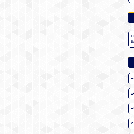
C
S
P
E
P
A