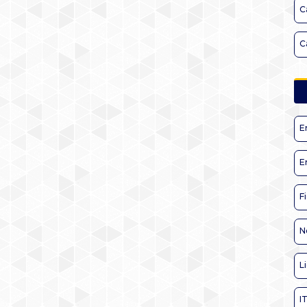
C
C
E
E
F
N
L
I