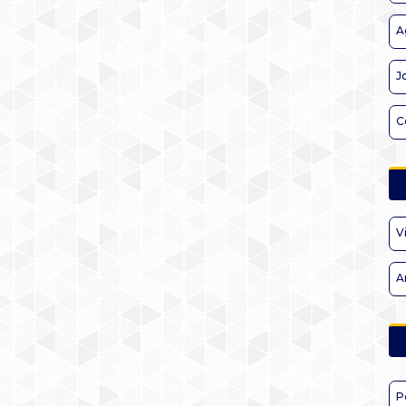
A
J
C
V
A
P