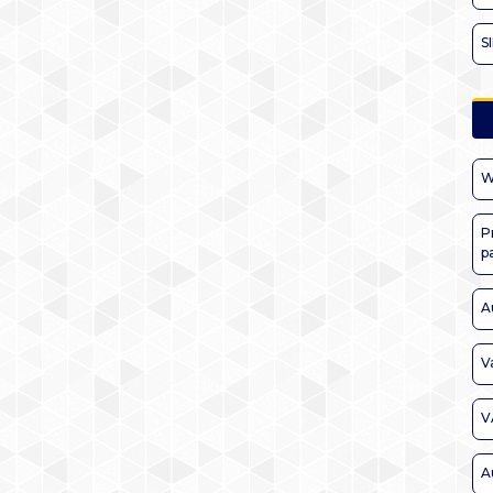
S
W
P
p
A
V
V
A