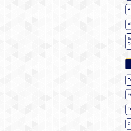
P
A
S
D
T
F
E
C