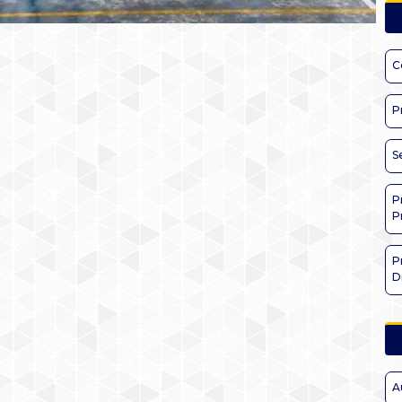
C
P
S
P
P
P
D
A