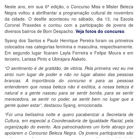
Neste ano, em sua 6ª edição, o Concurso Miss e Mister Beleza
Negra voltou a abrilhantar a programação cultural de novembro
da cidade. O desfile aconteceu no sábado, dia 13, na Escola
Coronel Praxedes e contou com a participação de jovens de
diversos bairros de Bom Despacho.
Veja fotos do concurso
.
Syang dos Santos e Paulo Henrique Pereira foram os primeiros
colocados nas categorias feminina e masculina, respectivamente.
Em segundo lugar ficaram Layla Ferreira e Felipe Moura e em
terceiro, Larissa Pinto e Ubirajara Alaketo.
“O sentimento é de gratidão, de vitória. Pela primeira vez eu me
sinto num lugar de poder e não no lugar abaixo das pessoas
brancas. A importância do concurso é para as pessoas
entenderem que nossa beleza não é exótica, a nossa beleza é
natural e a gente nasceu para se sentir bonita, para se sentir
merecedora, se sentir no poder, se sentir bem no lugar que a
gente quiser estar”
, destacou Syang, emocionada.
“Foi uma belíssima noite e quero parabenizar a Secretaria de
Cultura, em especial a Coordenadoria de Igualdade Racial, pela
organização do evento. Aos patrocinadores um forte abraço por
apoiarem o Concurso Beleza Negra. Os jovens participantes são