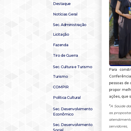
Destaque
Notícias Geral
Sec. Administração
Licitação
Fazenda
Tiro de Guerra
Sec. Cultura e Turismo
Para const
Conferência
Turismo
pessoas de 
COMPIR
propor melh
ações, que 
Política Cultural
“
A Saúde da 
Sec. Desenvolvimento
as proposta
Econômico
atendiment
Sec. Desenvolvimento
servidore
Social