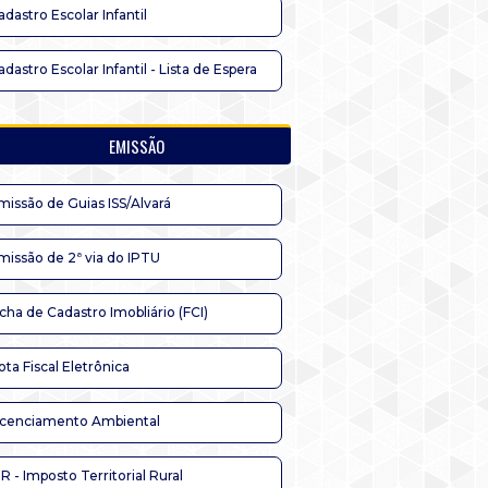
adastro Escolar Infantil
adastro Escolar Infantil - Lista de Espera
EMISSÃO
missão de Guias ISS/Alvará
missão de 2ª via do IPTU
icha de Cadastro Imobliário (FCI)
ota Fiscal Eletrônica
icenciamento Ambiental
TR - Imposto Territorial Rural