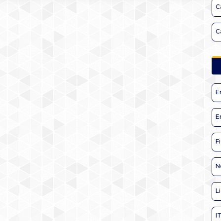
C
C
E
E
F
N
L
I