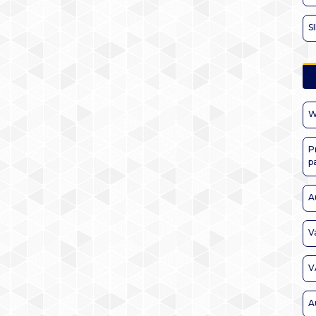
S
W
P
p
A
V
V
A