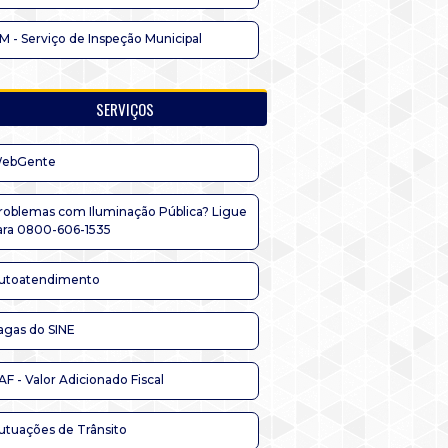
IM - Serviço de Inspeção Municipal
SERVIÇOS
ebGente
roblemas com Iluminação Pública? Ligue
ara 0800-606-1535
utoatendimento
agas do SINE
AF - Valor Adicionado Fiscal
utuações de Trânsito