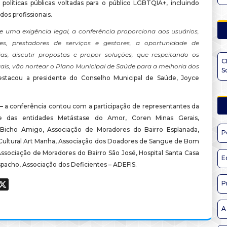
 políticas públicas voltadas para o público LGBTQIA+, incluindo
dos profissionais.
e uma exigência legal, a conferência proporciona aos usuários,
res, prestadores de serviços e gestores, a oportunidade de
ias, discutir propostas e propor soluções, que respeitando os
C
ais, vão nortear o Plano Municipal de Saúde para a melhoria dos
S
destacou a presidente do Conselho Municipal de Saúde, Joyce
–
a conferência contou com a participação de representantes da
 e das entidades Metástase do Amor, Coren Minas Gerais,
 Bicho Amigo, Associação de Moradores do Bairro Esplanada,
P
Cultural Art Manha, Associação dos Doadores de Sangue de Bom
ssociação de Moradores do Bairro São José, Hospital Santa Casa
E
acho, Associação dos Deficientes – ADEFIS.
P
ook
hatsApp
X
A