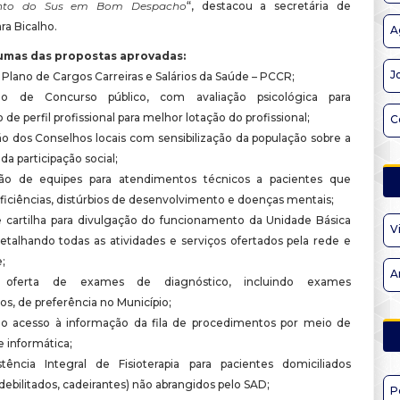
mento do Sus em Bom Despacho
“, destacou a secretária de
a Bicalho.
A
umas das propostas aprovadas:
J
 Plano de Cargos Carreiras e Salários da Saúde – PCCR;
ão de Concurso público, com avaliação psicológica para
o de perfil profissional para melhor lotação do profissional;
C
ão dos Conselhos locais com sensibilização da população sobre a
da participação social;
ção de equipes para atendimentos técnicos a pacientes que
iciências, distúrbios de desenvolvimento e doenças mentais;
e cartilha para divulgação do funcionamento da Unidade Básica
V
etalhando todas as atividades e serviços ofertados pela rede e
;
A
 oferta de exames de diagnóstico, incluindo exames
s, de preferência no Município;
do acesso à informação da fila de procedimentos por meio de
 informática;
tência Integral de Fisioterapia para pacientes domiciliados
ebilitados, cadeirantes) não abrangidos pelo SAD;
P