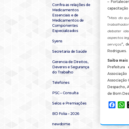
– Fortalecer
Confira as relações de
capacitação 
Medicamentos
Essenciais e de
“
Mais do qu
Medicamentos de
trabalhado
Componentes
Especializados
debater ide
aspectos leg
Syens
serviços
“, 
Rodrigues.
Secretaria de Saúde
Saiba mais 
Gerencia de Direitos,
Deveres e Segurança
Prefeitura
do Trabalho
Associação
Associação 
Telefones
Despacho, A
PSC – Consulta
de Bom Desp
Selos e Premiações
Faceb
W
BD Folia – 2026
newdome