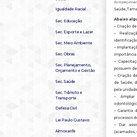
fortaleci
Igualdade Racial
Saúde,Tamar
Abaixo alg
Sec. Educação
– Criação de
Sec. Esporte e Lazer
– Realizaç
identificaçã
Sec. Meio Ambiente
– Implantaç
Sec. Obras
importância 
– Capacita
Sec. Planejamento,
possuem def
Orçamento e Gestão
– Criação d
Sec. Saúde
de Saúde, d
pela unidade
Sec. Trânsito e
– Ampliar
Transporte
odontológico
Defesa Civil
– Garantia 
processos de
Lei Paulo Gustavo
– Dar assis
Almoxarife
(acamados, d