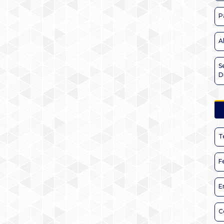
P
A
S
D
T
F
E
C