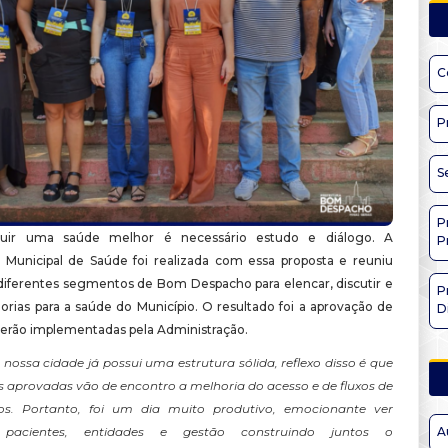
C
P
S
P
ruir uma saúde melhor é necessário estudo e diálogo. A
P
 Municipal de Saúde foi realizada com essa proposta e reuniu
diferentes segmentos de Bom Despacho para elencar, discutir e
P
orias para a saúde do Município. O resultado foi a aprovação de
D
serão implementadas pela Administração.
nossa cidade já possui uma estrutura sólida, reflexo disso é que
s aprovadas vão de encontro a melhoria do acesso e de fluxos de
os. Portanto, foi um dia muito produtivo, emocionante ver
s, pacientes, entidades e gestão construindo juntos o
A