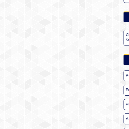
C
S
P
E
P
A