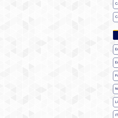
C
C
E
E
F
N
L
I