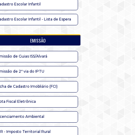
adastro Escolar Infantil
adastro Escolar Infantil - Lista de Espera
EMISSÃO
missão de Guias ISS/Alvará
missão de 2ª via do IPTU
icha de Cadastro Imobliário (FCI)
ota Fiscal Eletrônica
icenciamento Ambiental
TR - Imposto Territorial Rural