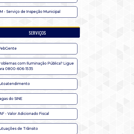
IM - Serviço de Inspeção Municipal
SERVIÇOS
ebGente
roblemas com Iluminação Pública? Ligue
ara 0800-606-1535
utoatendimento
agas do SINE
AF - Valor Adicionado Fiscal
utuações de Trânsito