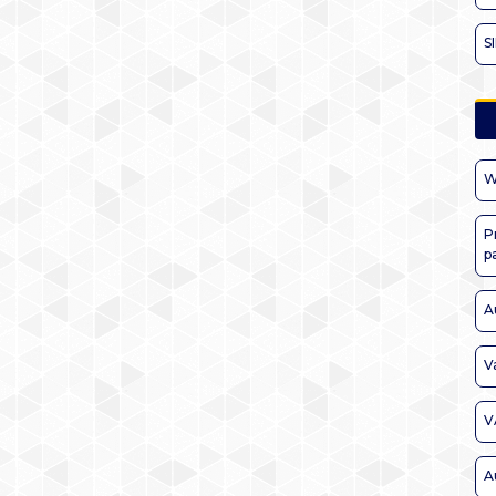
S
W
P
p
A
V
V
A