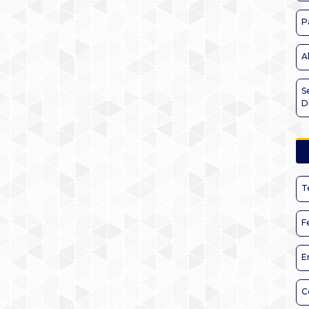
P
A
S
D
T
F
E
C