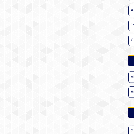
A
J
C
V
A
P