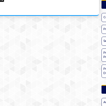
C
P
S
P
P
P
D
A