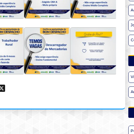
A
J
C
V
ook
hatsApp
X
A
P