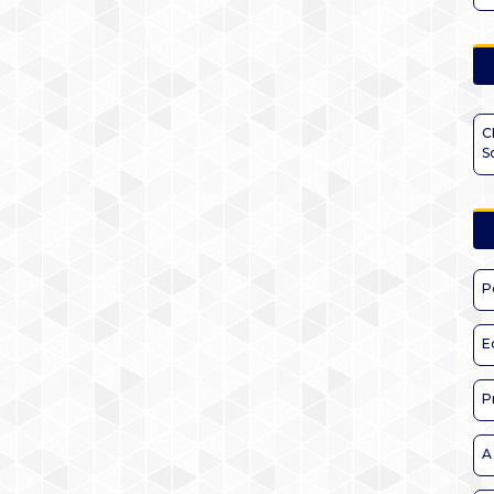
C
S
P
E
P
A