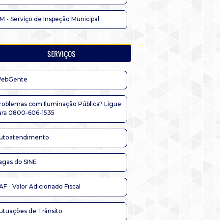
IM - Serviço de Inspeção Municipal
SERVIÇOS
ebGente
roblemas com Iluminação Pública? Ligue
ara 0800-606-1535
utoatendimento
agas do SINE
AF - Valor Adicionado Fiscal
utuações de Trânsito