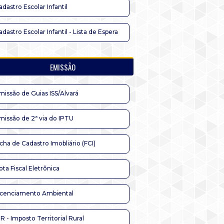
adastro Escolar Infantil
adastro Escolar Infantil - Lista de Espera
EMISSÃO
missão de Guias ISS/Alvará
missão de 2ª via do IPTU
icha de Cadastro Imobliário (FCI)
ota Fiscal Eletrônica
icenciamento Ambiental
TR - Imposto Territorial Rural