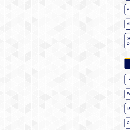
P
A
S
D
T
F
E
C