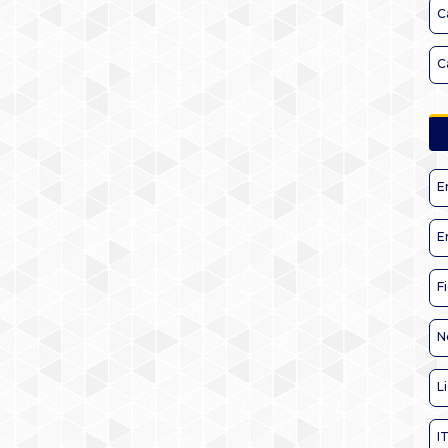
C
C
E
E
F
N
L
I