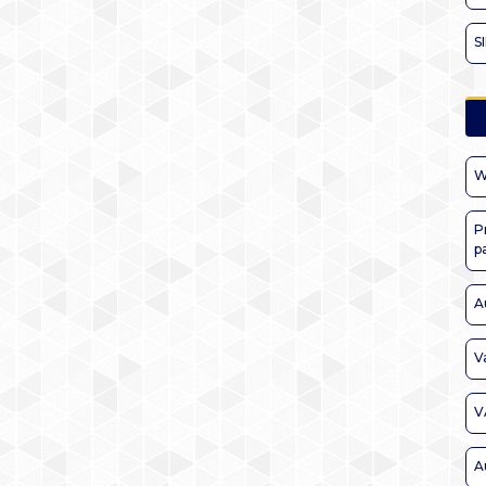
S
W
P
p
A
V
V
A