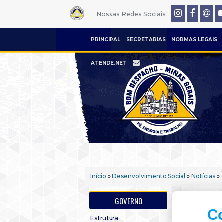
Nossas Redes Sociais
PRINCIPAL
SECRETARIAS
NORMAS LEGAIS
ATENDE.NET
Início
»
Desenvolvimento Social
»
Notícias
» 
GOVERNO
Co
Estrutura