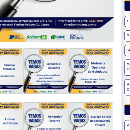
C
P
S
P
P
P
D
A