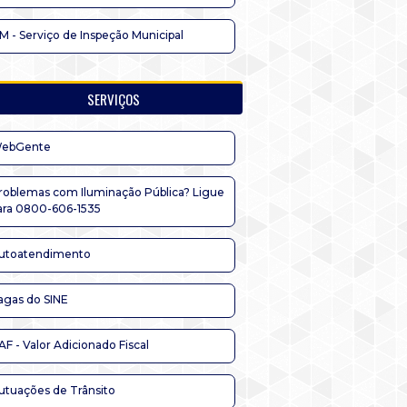
IM - Serviço de Inspeção Municipal
SERVIÇOS
ebGente
roblemas com Iluminação Pública? Ligue
ara 0800-606-1535
utoatendimento
agas do SINE
AF - Valor Adicionado Fiscal
utuações de Trânsito