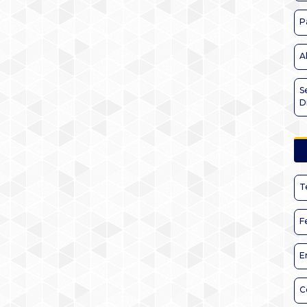
P
A
S
D
T
F
E
C