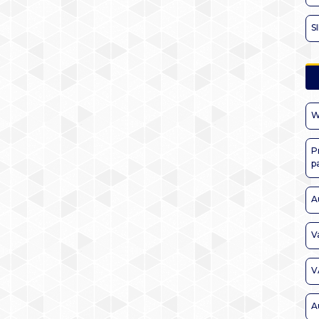
S
W
P
p
A
V
V
A