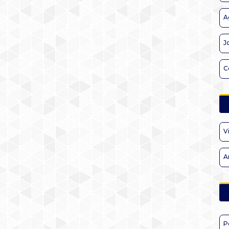
A
J
C
V
A
P