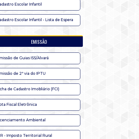
adastro Escolar Infantil
adastro Escolar Infantil - Lista de Espera
EMISSÃO
missão de Guias ISS/Alvará
missão de 2ª via do IPTU
icha de Cadastro Imobliário (FCI)
ota Fiscal Eletrônica
icenciamento Ambiental
TR - Imposto Territorial Rural