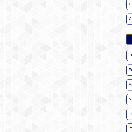
C
C
E
E
F
N
L
I