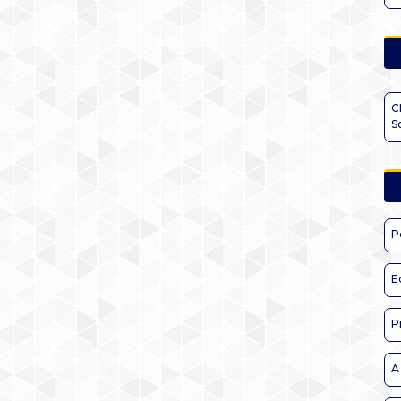
C
S
P
E
P
A