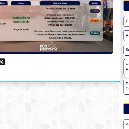
C
P
S
ook
hatsApp
X
P
P
P
D
A