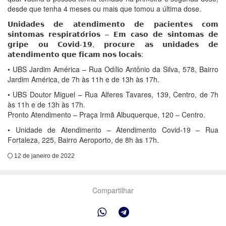
desde que tenha 4 meses ou mais que tomou a última dose.
𝗨𝗻𝗶𝗱𝗮𝗱𝗲𝘀 𝗱𝗲 𝗮𝘁𝗲𝗻𝗱𝗶𝗺𝗲𝗻𝘁𝗼 𝗱𝗲 𝗽𝗮𝗰𝗶𝗲𝗻𝘁𝗲𝘀 𝗰𝗼𝗺
𝘀𝗶𝗻𝘁𝗼𝗺𝗮𝘀 𝗿𝗲𝘀𝗽𝗶𝗿𝗮𝘁𝗼́𝗿𝗶𝗼𝘀 – 𝗘𝗺 𝗰𝗮𝘀𝗼 𝗱𝗲 𝘀𝗶𝗻𝘁𝗼𝗺𝗮𝘀 𝗱𝗲
𝗴𝗿𝗶𝗽𝗲 𝗼𝘂 𝗖𝗼𝘃𝗶𝗱-𝟭𝟵, 𝗽𝗿𝗼𝗰𝘂𝗿𝗲 𝗮𝘀 𝘂𝗻𝗶𝗱𝗮𝗱𝗲𝘀 𝗱𝗲
𝗮𝘁𝗲𝗻𝗱𝗶𝗺𝗲𝗻𝘁𝗼 𝗾𝘂𝗲 𝗳𝗶𝗰𝗮𝗺 𝗻𝗼𝘀 𝗹𝗼𝗰𝗮𝗶𝘀:
• UBS Jardim América – Rua Odílio Antônio da Silva, 578, Bairro
Jardim América, de 7h às 11h e de 13h às 17h.
• UBS Doutor Miguel – Rua Alferes Tavares, 139, Centro, de 7h
às 11h e de 13h às 17h.
Pronto Atendimento – Praça Irmã Albuquerque, 120 – Centro.
• Unidade de Atendimento – Atendimento Covid-19 – Rua
Fortaleza, 225, Bairro Aeroporto, de 8h às 17h.
12 de janeiro de 2022
Compartilhar