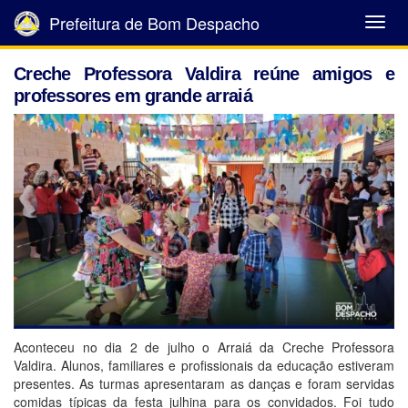
Prefeitura de Bom Despacho
Abrir
Menu
Creche Professora Valdira reúne amigos e
professores em grande arraiá
Aconteceu no dia 2 de julho o Arraiá da Creche Professora
Valdira. Alunos, familiares e profissionais da educação estiveram
presentes. As turmas apresentaram as danças e foram servidas
comidas típicas da festa julhina para os convidados. Foi tudo