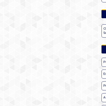
C
S
P
E
P
A