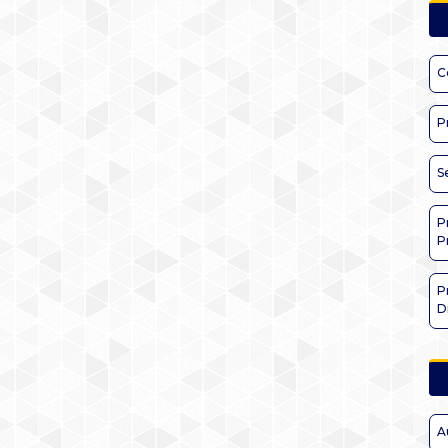
C
P
S
P
P
P
D
A