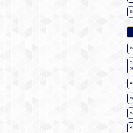
S
W
P
p
A
V
V
A