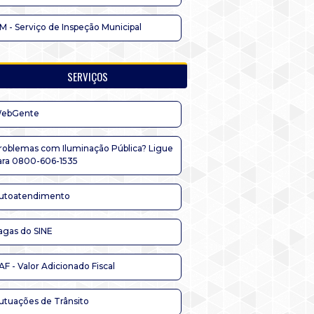
IM - Serviço de Inspeção Municipal
SERVIÇOS
ebGente
roblemas com Iluminação Pública? Ligue
ara 0800-606-1535
utoatendimento
agas do SINE
AF - Valor Adicionado Fiscal
utuações de Trânsito