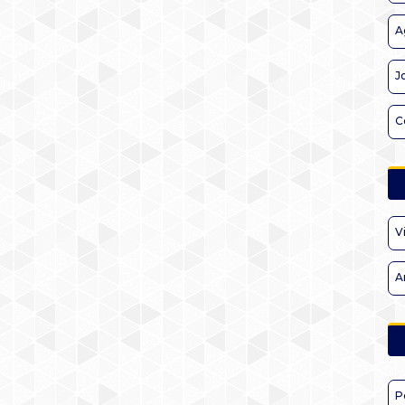
A
J
C
V
A
P