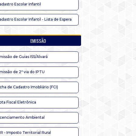
adastro Escolar Infantil
adastro Escolar Infantil - Lista de Espera
EMISSÃO
missão de Guias ISS/Alvará
missão de 2ª via do IPTU
icha de Cadastro Imobliário (FCI)
ota Fiscal Eletrônica
icenciamento Ambiental
TR - Imposto Territorial Rural