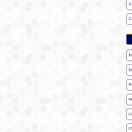
C
C
E
E
F
N
L
I