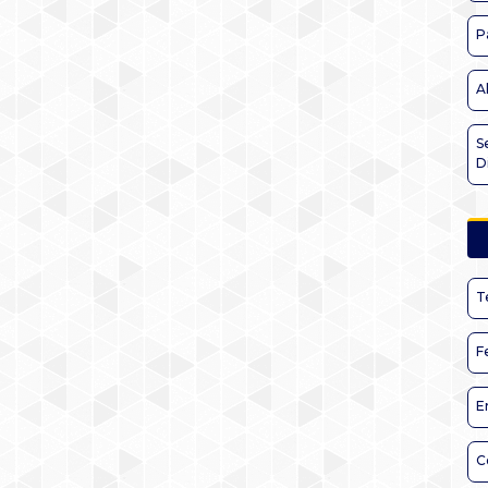
P
A
S
D
T
F
E
C