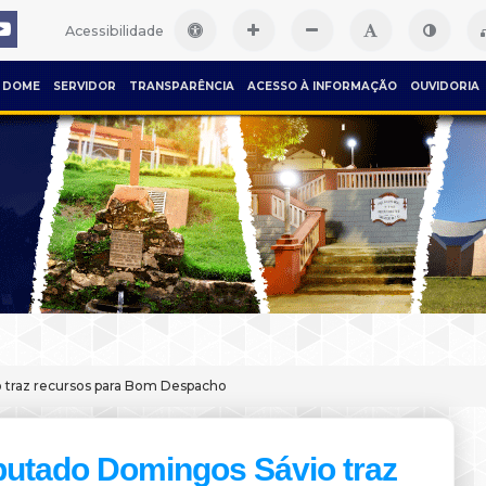
Acessibilidade
DOME
SERVIDOR
TRANSPARÊNCIA
ACESSO À INFORMAÇÃO
OUVIDORIA
 traz recursos para Bom Despacho
utado Domingos Sávio traz