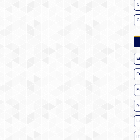
C
C
E
E
F
N
L
I