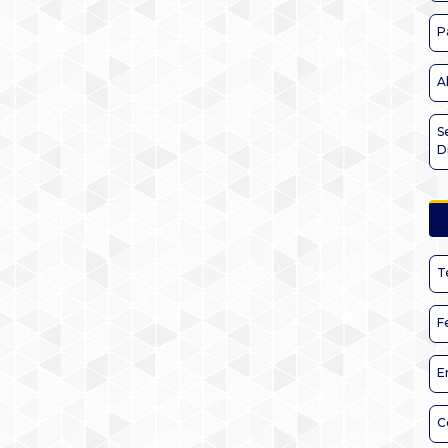
P
A
S
D
T
F
E
C