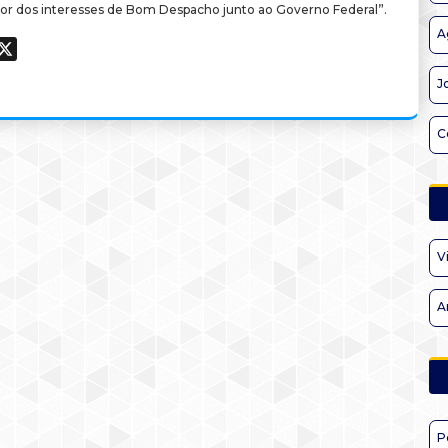
sor dos interesses de Bom Despacho junto ao Governo Federal”.
A
ook
hatsApp
X
J
C
V
A
P