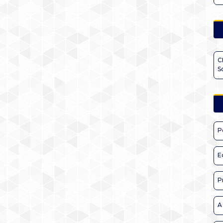
C
S
P
E
P
A