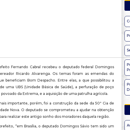
C
P
S
P
efeito Fernando Cabral recebeu o deputado federal Domingos
P
vereador Ricardo Alvarenga. Os temas foram as emendas do
e beneficiam Bom Despacho. Entre elas, a que possibilitou a
P
de uma UBS (Unidade Básica de Saúde), a perfuração de poço
D
 povoado da Extrema, e a aquisição de uma patrulha agrícola.
ais importante, porém, foi a construção da sede da 50ª Cia de
Cidade Nova. O deputado se comprometeu a ajudar na obtenção
para realizar este antigo sonho dos moradores daquela região.
A
refeito, “em Brasília, o deputado Domingos Sávio tem sido um