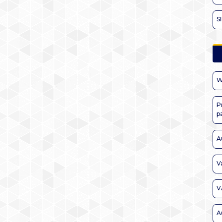
S
W
P
p
A
V
V
A