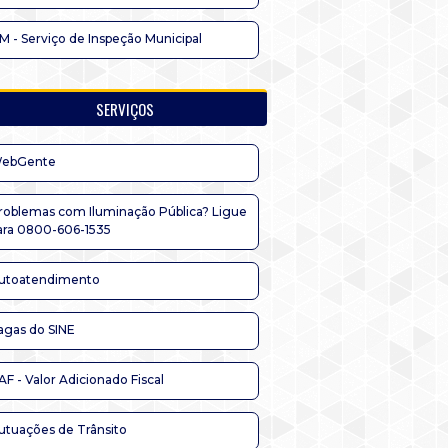
IM - Serviço de Inspeção Municipal
SERVIÇOS
ebGente
roblemas com Iluminação Pública? Ligue
ara 0800-606-1535
utoatendimento
agas do SINE
AF - Valor Adicionado Fiscal
utuações de Trânsito