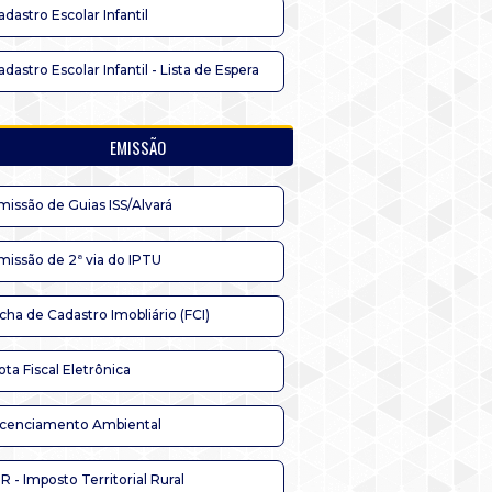
adastro Escolar Infantil
adastro Escolar Infantil - Lista de Espera
EMISSÃO
missão de Guias ISS/Alvará
missão de 2ª via do IPTU
icha de Cadastro Imobliário (FCI)
ota Fiscal Eletrônica
icenciamento Ambiental
TR - Imposto Territorial Rural