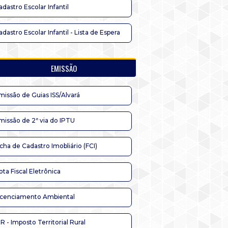
adastro Escolar Infantil
adastro Escolar Infantil - Lista de Espera
EMISSÃO
missão de Guias ISS/Alvará
missão de 2ª via do IPTU
icha de Cadastro Imobliário (FCI)
ota Fiscal Eletrônica
icenciamento Ambiental
TR - Imposto Territorial Rural