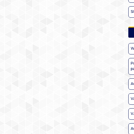
S
W
P
p
A
V
V
A