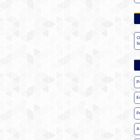
C
S
P
E
P
A