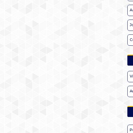
A
J
C
V
A
P