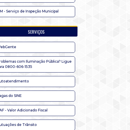
IM - Serviço de Inspeção Municipal
SERVIÇOS
ebGente
roblemas com Iluminação Pública? Ligue
ara 0800-606-1535
utoatendimento
agas do SINE
AF - Valor Adicionado Fiscal
utuações de Trânsito