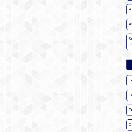
P
A
S
D
T
F
E
C