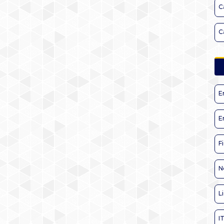
C
C
E
E
F
N
L
I