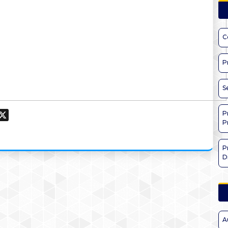
C
P
S
P
ook
hatsApp
X
P
P
D
A