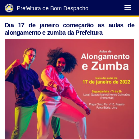
Prefeitura de Bom Despacho
Abrir
Menu
Dia 17 de janeiro começarão as aulas de
alongamento e zumba da Prefeitura