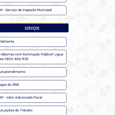
IM - Serviço de Inspeção Municipal
SERVIÇOS
ebGente
roblemas com Iluminação Pública? Ligue
ara 0800-606-1535
utoatendimento
agas do SINE
AF - Valor Adicionado Fiscal
utuações de Trânsito