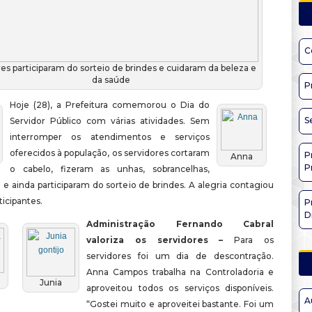
C
es participaram do sorteio de brindes e cuidaram da beleza e
da saúde
P
Hoje (28), a Prefeitura comemorou o Dia do
S
Servidor Público com várias atividades. Sem
interromper os atendimentos e serviços
oferecidos à população, os servidores cortaram
P
Anna
P
o cabelo, fizeram as unhas, sobrancelhas,
 ainda participaram do sorteio de brindes. A alegria contagiou
ticipantes.
P
D
Administração Fernando Cabral
valoriza os servidores –
Para os
servidores foi um dia de descontração.
Anna Campos trabalha na Controladoria e
Junia
aproveitou todos os serviços disponíveis.
A
“Gostei muito e aproveitei bastante. Foi um