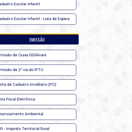
adastro Escolar Infantil
adastro Escolar Infantil - Lista de Espera
EMISSÃO
missão de Guias ISS/Alvará
missão de 2ª via do IPTU
icha de Cadastro Imobliário (FCI)
ota Fiscal Eletrônica
icenciamento Ambiental
TR - Imposto Territorial Rural