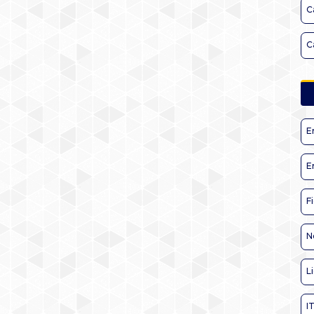
C
C
E
E
F
N
L
I