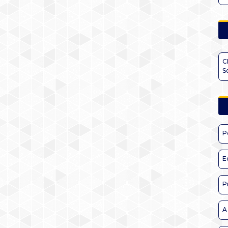
C
S
P
E
P
A