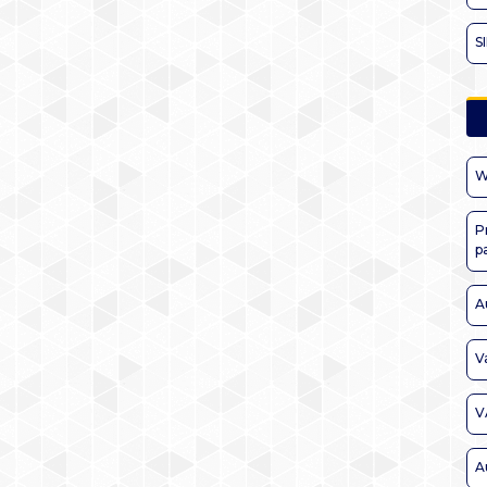
S
W
P
p
A
V
V
A