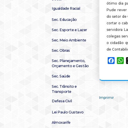
ótimo dia pa
Igualdade Racial
Pude rever 
do setor de 
Sec. Educação
cortar o cab
servidora L
Sec. Esporte e Lazer
colegas ser
Sec. Meio Ambiente
o cidadão qu
de Contabili
Sec. Obras
Faceb
W
Sec. Planejamento,
Orçamento e Gestão
Sec. Saúde
Sec. Trânsito e
Transporte
Imprimir
Defesa Civil
Lei Paulo Gustavo
Almoxarife