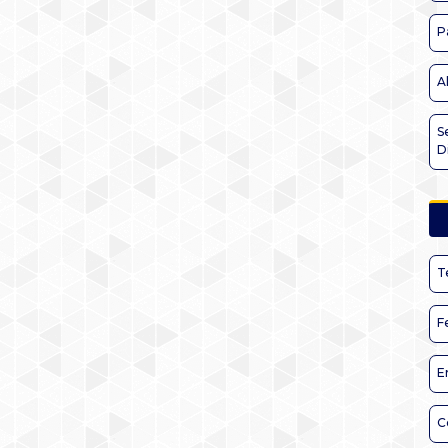
P
A
S
D
T
F
E
C