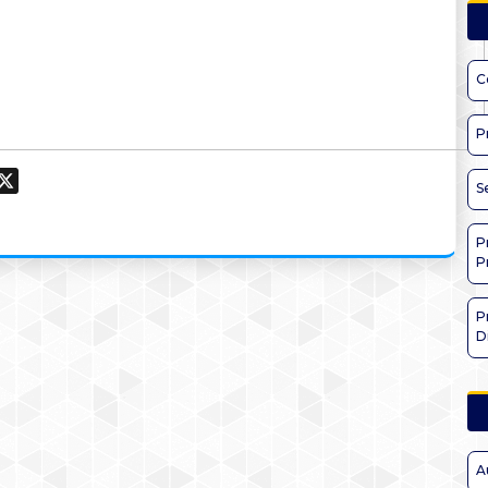
C
P
ook
hatsApp
X
S
P
P
P
D
A