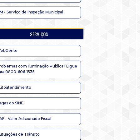
IM - Serviço de Inspeção Municipal
SERVIÇOS
ebGente
roblemas com Iluminação Pública? Ligue
ara 0800-606-1535
utoatendimento
agas do SINE
AF - Valor Adicionado Fiscal
utuações de Trânsito