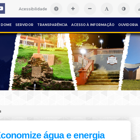
Acessibilidade
DOME
SERVIDOR
TRANSPARÊNCIA
ACESSO À INFORMAÇÃO
OUVIDORIA
a
conomize água e energia