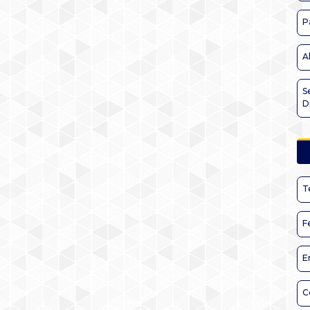
P
A
S
D
T
F
E
C