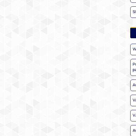
S
W
P
p
A
V
V
A