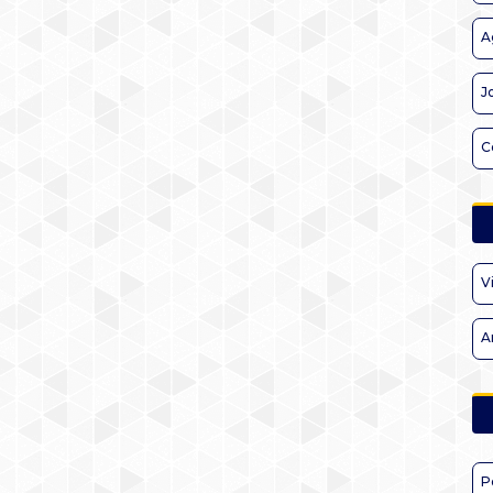
A
J
C
V
A
P