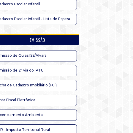
adastro Escolar Infantil
adastro Escolar Infantil - Lista de Espera
EMISSÃO
missão de Guias ISS/Alvará
missão de 2ª via do IPTU
icha de Cadastro Imobliário (FCI)
ota Fiscal Eletrônica
icenciamento Ambiental
TR - Imposto Territorial Rural