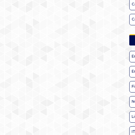
C
C
E
E
F
N
L
I