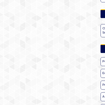
C
S
P
E
P
A