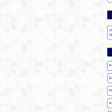
C
S
P
E
P
A