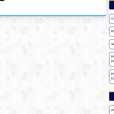
C
P
S
P
P
P
D
A