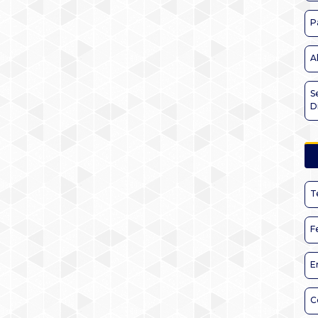
P
A
S
D
T
F
E
C