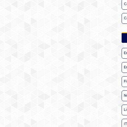
C
C
E
E
F
N
L
I