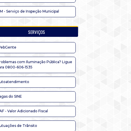
IM - Serviço de Inspeção Municipal
SERVIÇOS
ebGente
roblemas com Iluminação Pública? Ligue
ara 0800-606-1535
utoatendimento
agas do SINE
AF - Valor Adicionado Fiscal
utuações de Trânsito