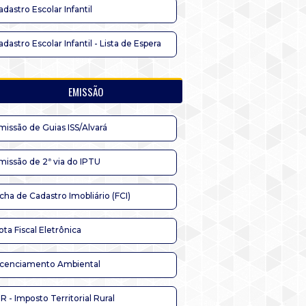
adastro Escolar Infantil
adastro Escolar Infantil - Lista de Espera
EMISSÃO
missão de Guias ISS/Alvará
missão de 2ª via do IPTU
icha de Cadastro Imobliário (FCI)
ota Fiscal Eletrônica
icenciamento Ambiental
TR - Imposto Territorial Rural