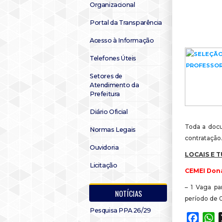
Organizacional
Portal da Transparência
Acesso à Informação
Telefones Úteis
Setores de
Atendimento da
Prefeitura
Diário Oficial
Toda a doc
Normas Legais
contratação
Ouvidoria
LOCAIS E 
Licitação
CEMEI Don
– 1 Vaga pa
NOTÍCIAS
período de 0
Pesquisa PPA 26/29
Faceb
W