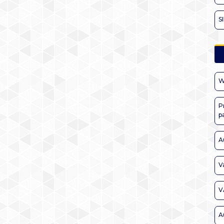
S
W
P
p
A
V
V
A