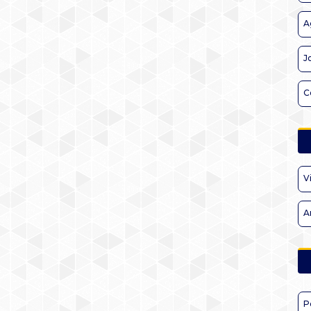
A
J
C
V
A
P