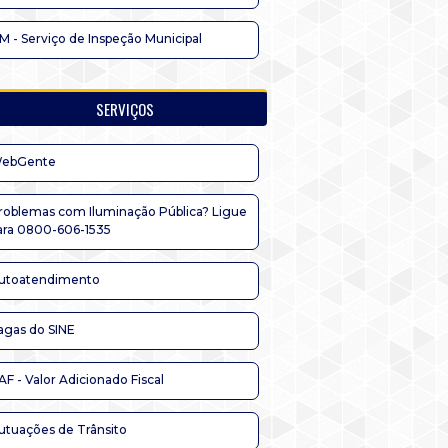
IM - Serviço de Inspeção Municipal
SERVIÇOS
ebGente
roblemas com Iluminação Pública? Ligue
ara 0800-606-1535
utoatendimento
agas do SINE
AF - Valor Adicionado Fiscal
utuações de Trânsito