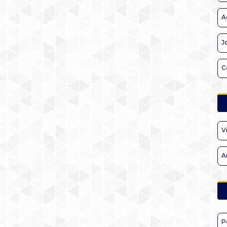
A
J
C
V
A
P