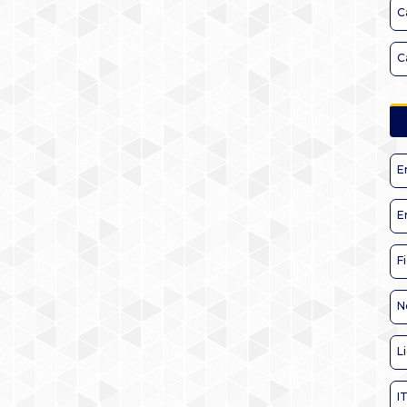
C
C
E
E
F
N
L
I