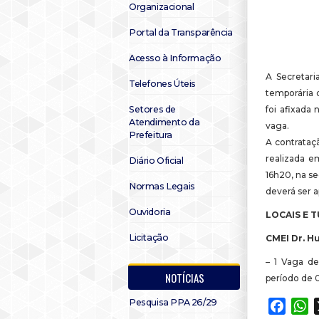
Organizacional
Portal da Transparência
Acesso à Informação
A Secretari
Telefones Úteis
temporária 
Setores de
foi afixada
Atendimento da
vaga.
Prefeitura
A contrataçã
realizada em
Diário Oficial
16h20, na s
Normas Legais
deverá ser 
Ouvidoria
LOCAIS E 
Licitação
CMEI Dr. H
– 1 Vaga de
NOTÍCIAS
período de 0
Pesquisa PPA 26/29
Faceb
W