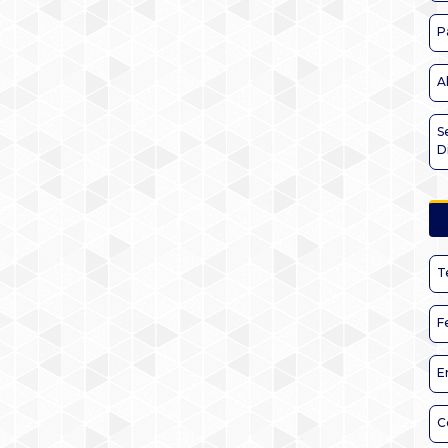
P
A
S
D
T
F
E
C