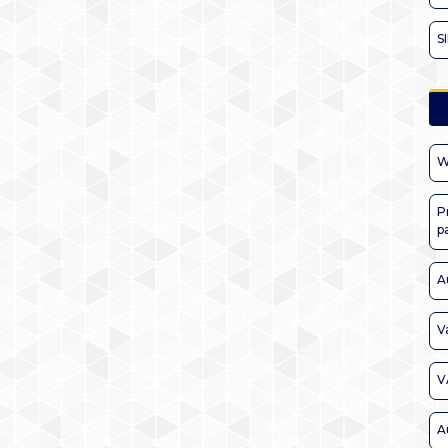
S
W
P
p
A
V
V
A