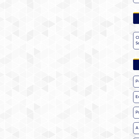
C
S
P
E
P
A