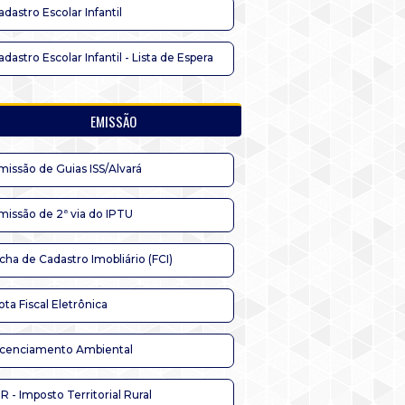
adastro Escolar Infantil
adastro Escolar Infantil - Lista de Espera
EMISSÃO
missão de Guias ISS/Alvará
missão de 2ª via do IPTU
icha de Cadastro Imobliário (FCI)
ota Fiscal Eletrônica
icenciamento Ambiental
TR - Imposto Territorial Rural