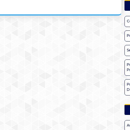
C
P
S
P
P
P
D
A