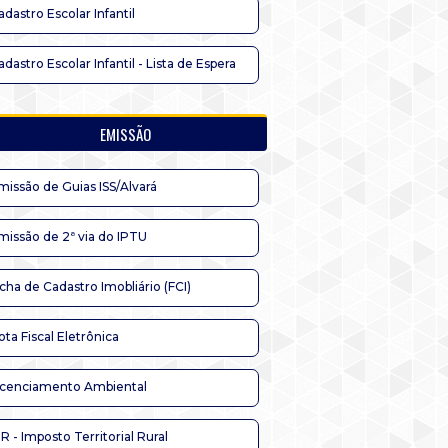
adastro Escolar Infantil
adastro Escolar Infantil - Lista de Espera
EMISSÃO
missão de Guias ISS/Alvará
missão de 2ª via do IPTU
icha de Cadastro Imobliário (FCI)
ota Fiscal Eletrônica
icenciamento Ambiental
TR - Imposto Territorial Rural