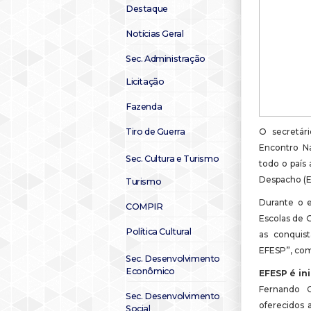
Destaque
Notícias Geral
Sec. Administração
Licitação
Fazenda
Tiro de Guerra
O secretár
Encontro N
Sec. Cultura e Turismo
todo o país
Despacho (E
Turismo
Durante o e
COMPIR
Escolas de G
Política Cultural
as conquis
EFESP”, com
Sec. Desenvolvimento
Econômico
EFESP é in
Fernando C
Sec. Desenvolvimento
oferecidos 
Social