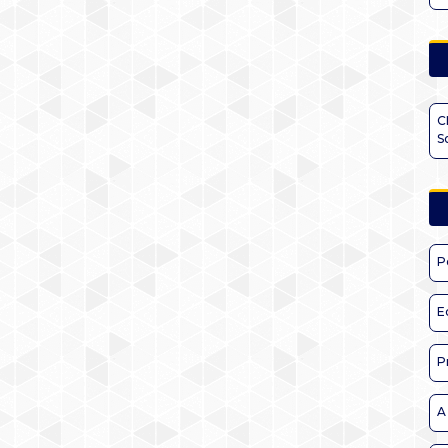
C
S
P
E
P
A