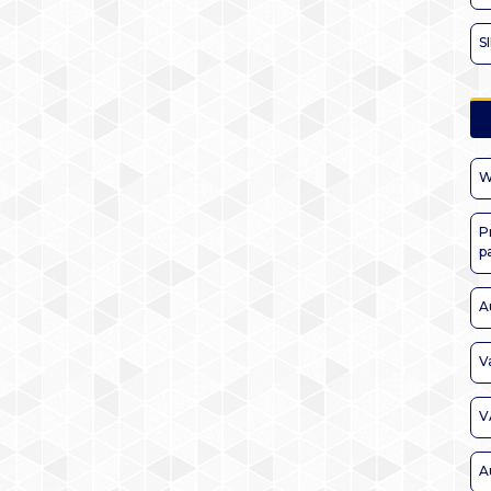
S
W
P
p
A
V
V
A