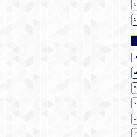
C
C
E
E
F
N
L
I