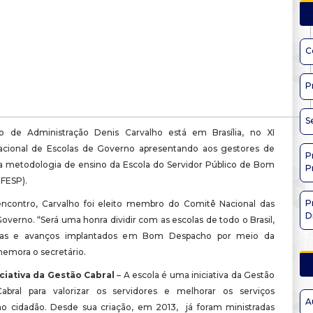
C
P
S
io de Administração Denis Carvalho está em Brasília, no XI
acional de Escolas de Governo apresentando aos gestores de
P
 a metodologia de ensino da Escola do Servidor Público de Bom
P
FESP).
P
ncontro, Carvalho foi eleito membro do Comitê Nacional das
D
overno. “Será uma honra dividir com as escolas de todo o Brasil,
tas e avanços implantados em Bom Despacho por meio da
emora o secretário.
iciativa da Gestão Cabral
– A escola é uma iniciativa da Gestão
abral para valorizar os servidores e melhorar os serviços
A
ao cidadão. Desde sua criação, em 2013, já foram ministradas