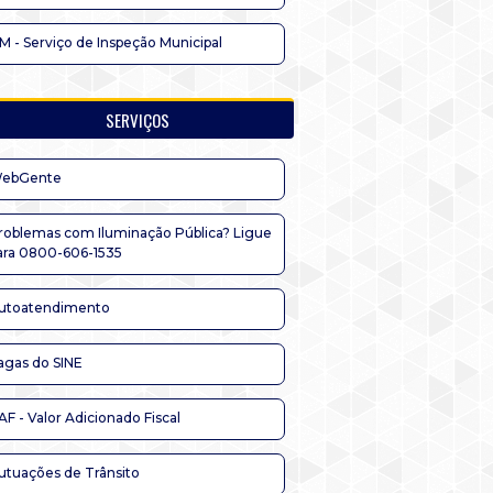
IM - Serviço de Inspeção Municipal
SERVIÇOS
ebGente
roblemas com Iluminação Pública? Ligue
ara 0800-606-1535
utoatendimento
agas do SINE
AF - Valor Adicionado Fiscal
utuações de Trânsito