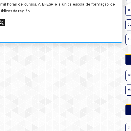
mil horas de cursos. A EFESP é a única escola de formação de
A
úblicos da região.
ook
hatsApp
X
J
C
V
A
P