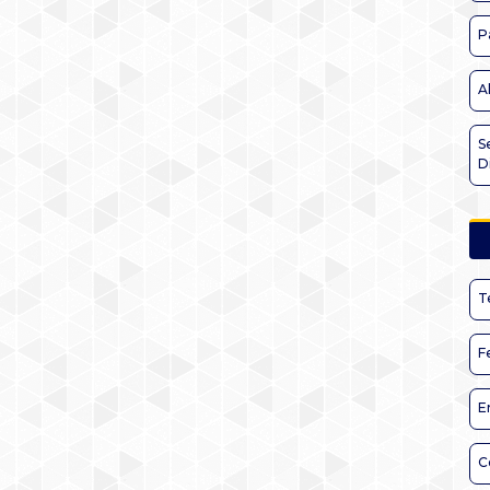
P
A
S
D
T
F
E
C