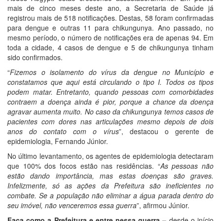
mais de cinco meses deste ano, a Secretaria de Saúde já
registrou mais de 518 notificações. Destas, 58 foram confirmadas
para dengue e outras 11 para chikungunya. Ano passado, no
mesmo período, o número de notificações era de apenas 94. Em
toda a cidade, 4 casos de dengue e 5 de chikungunya tinham
sido confirmados.
“
Fizemos o isolamento do vírus da dengue no Município e
constatamos que aqui está circulando o tipo I. Todos os tipos
podem matar. Entretanto, quando pessoas com comorbidades
contraem a doença ainda é pior, porque a chance da doença
agravar aumenta muito. No caso da chikungunya temos casos de
pacientes com dores nas articulações mesmo depois de dois
anos do contato com o vírus
”, destacou o gerente de
epidemiologia, Fernando Júnior.
No último levantamento, os agentes de epidemiologia detectaram
que 100% dos focos estão nas residências. “
As pessoas não
estão dando importância, mas estas doenças são graves.
Infelizmente, só as ações da Prefeitura são ineficientes no
combate. Se a população não eliminar a água parada dentro do
seu imóvel, não venceremos essa guerra
”, afirmou Júnior.
Faça como a Prefeitura e entre nessa guerra –
desde o início