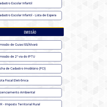
adastro Escolar Infantil
adastro Escolar Infantil - Lista de Espera
EMISSÃO
missão de Guias ISS/Alvará
missão de 2ª via do IPTU
icha de Cadastro Imobliário (FCI)
ota Fiscal Eletrônica
icenciamento Ambiental
TR - Imposto Territorial Rural