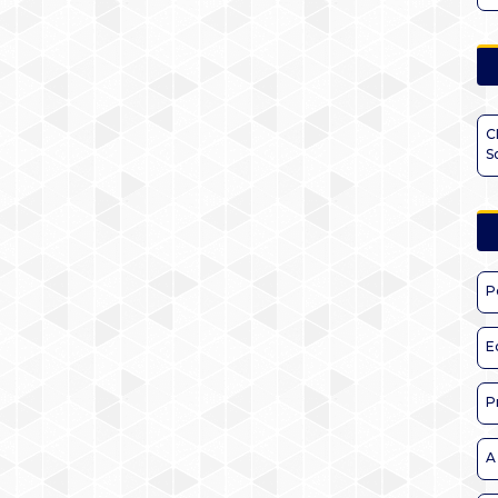
C
S
P
E
P
A