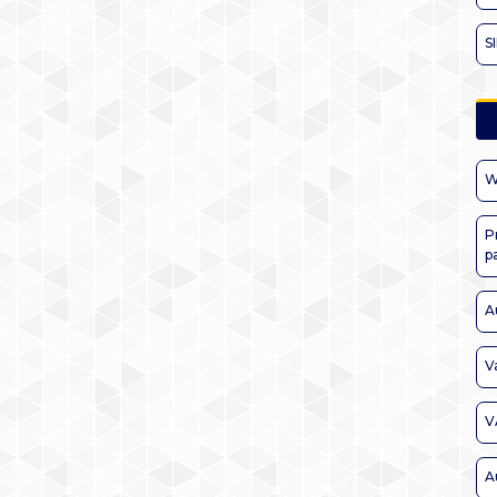
S
W
P
p
A
V
V
A