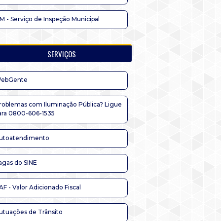
IM - Serviço de Inspeção Municipal
SERVIÇOS
ebGente
roblemas com Iluminação Pública? Ligue
ara 0800-606-1535
utoatendimento
agas do SINE
AF - Valor Adicionado Fiscal
utuações de Trânsito