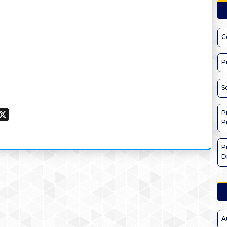
C
P
S
P
ook
hatsApp
X
P
P
D
A