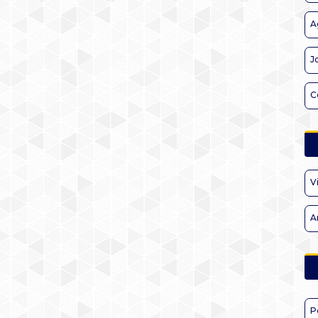
A
J
C
V
A
P