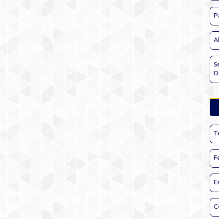
P
A
S
D
T
F
E
C