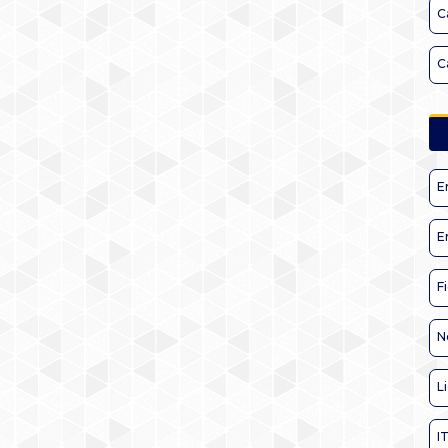
C
C
E
E
F
N
L
I