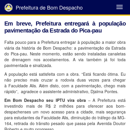
Prefeitura de Bom Despacho
Abrir
Menu
Em breve, Prefeitura entregará à população
pavimentação da Estrada do Pica-pau
Falta pouco para a Prefeitura entregar à população a maior obra
viária da história de Bom Despacho: a pavimentação da Estrada
do Pica-pau. Neste momento, estão sendo instaladas canaletas
de drenagem nos acostamentos. A via também já foi toda
pavimentada e sinalizada.
A população está satisfeita com a obra.
“Está ficando ótima
. Eu
não preciso mais cruzar a rodovia duas vezes para chegar
à Faculdade Alis. Além disto, com a pavimentação, chego mais
rápido”, agradece o assistente administrativo, Djalma Pontes.
Em Bom Despacho seu IPTU vira obra
– A Prefeitura está
investindo mais de R$ 2 milhões para oferecer aos bom-
despachenses um novo acesso para a cidade, mais segurança
para estudantes da Faculdade Alis, diminuição do tráfego da MG-
164, retirada do trânsito pesado que passa pela Avenida Doutor
Roberto e muito progresso.