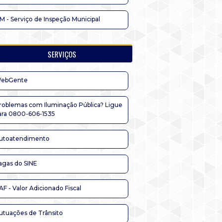
IM - Serviço de Inspeção Municipal
SERVIÇOS
ebGente
roblemas com Iluminação Pública? Ligue
ara 0800-606-1535
utoatendimento
agas do SINE
AF - Valor Adicionado Fiscal
utuações de Trânsito