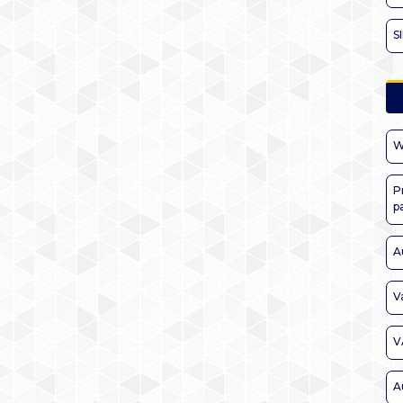
S
W
P
p
A
V
V
A