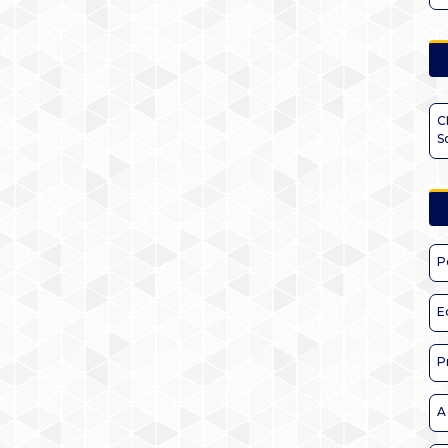
C
S
P
E
P
A