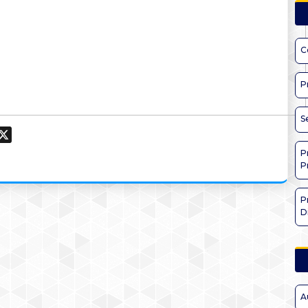
C
P
S
ook
hatsApp
X
P
P
P
D
A