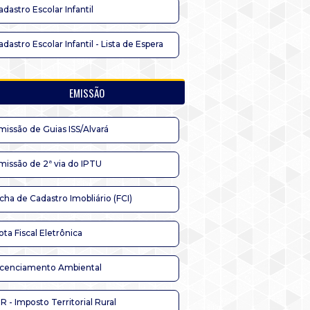
adastro Escolar Infantil
adastro Escolar Infantil - Lista de Espera
EMISSÃO
missão de Guias ISS/Alvará
missão de 2ª via do IPTU
icha de Cadastro Imobliário (FCI)
ota Fiscal Eletrônica
icenciamento Ambiental
TR - Imposto Territorial Rural