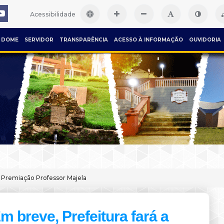
Acessibilidade
DOME
SERVIDOR
TRANSPARÊNCIA
ACESSO À INFORMAÇÃO
OUVIDORIA
a Premiação Professor Majela
m breve, Prefeitura fará a