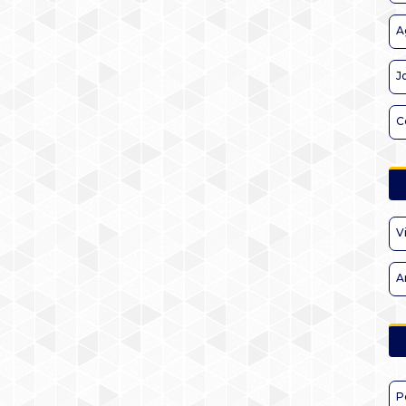
A
J
C
V
A
P