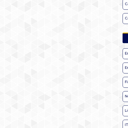
C
C
E
E
F
N
L
I