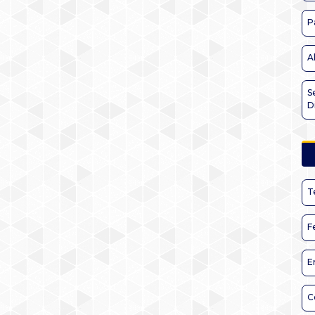
P
A
S
D
T
F
E
C