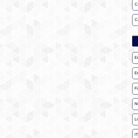
C
C
E
E
F
N
L
I