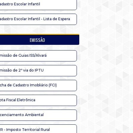
adastro Escolar Infantil
adastro Escolar Infantil - Lista de Espera
EMISSÃO
missão de Guias ISS/Alvará
missão de 2ª via do IPTU
icha de Cadastro Imobliário (FCI)
ota Fiscal Eletrônica
icenciamento Ambiental
TR - Imposto Territorial Rural