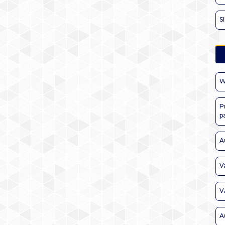
S
W
P
p
A
V
V
A