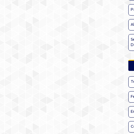
P
A
S
D
T
F
E
C