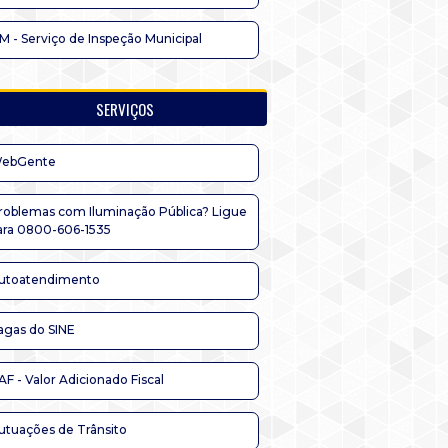
IM - Serviço de Inspeção Municipal
SERVIÇOS
ebGente
roblemas com Iluminação Pública? Ligue
ara 0800-606-1535
utoatendimento
agas do SINE
AF - Valor Adicionado Fiscal
utuações de Trânsito