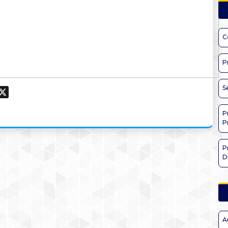
C
P
S
ook
hatsApp
X
P
P
P
D
A