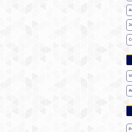
A
J
C
V
A
P