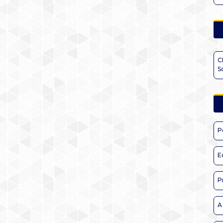
C
S
P
E
P
A