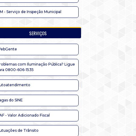
IM - Serviço de Inspeção Municipal
SERVIÇOS
ebGente
roblemas com Iluminação Pública? Ligue
ara 0800-606-1535
utoatendimento
agas do SINE
AF - Valor Adicionado Fiscal
utuações de Trânsito