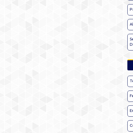
P
A
S
D
T
F
E
C