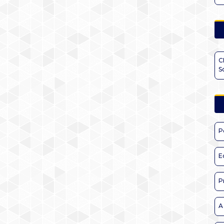
C
S
P
E
P
A