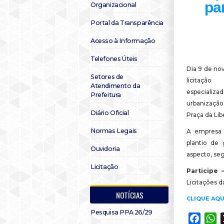
pa
Organizacional
Portal da Transparência
Acesso à Informação
Telefones Úteis
Dia 9 de nov
Setores de
licitação
Atendimento da
especializ
Prefeitura
urbanizaçã
Diário Oficial
Praça da Lib
Normas Legais
A empresa f
plantio de
Ouvidoria
aspecto, seg
Licitação
Participe
Licitações d
NOTÍCIAS
CLIQUE AQU
Pesquisa PPA 26/29
Faceb
W