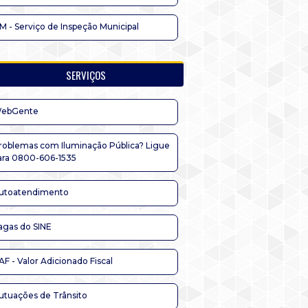
IM - Serviço de Inspeção Municipal
SERVIÇOS
ebGente
roblemas com Iluminação Pública? Ligue
ara 0800-606-1535
utoatendimento
agas do SINE
AF - Valor Adicionado Fiscal
utuações de Trânsito