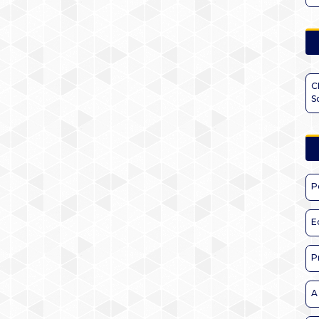
C
S
P
E
P
A