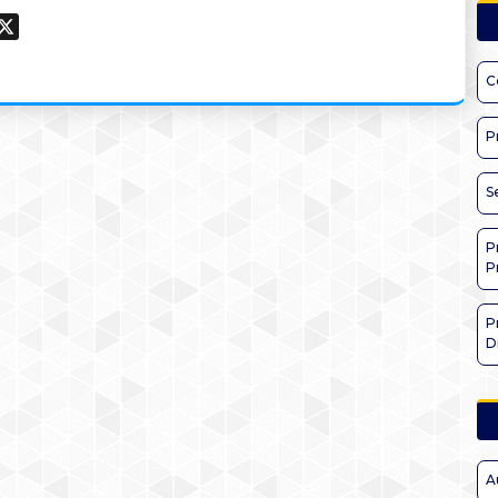
ook
hatsApp
X
C
P
S
P
P
P
D
A