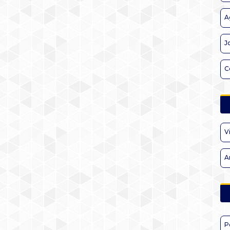
A
J
C
V
A
P