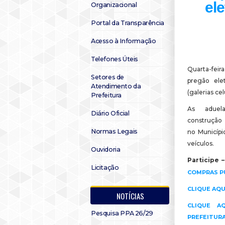
el
Organizacional
Portal da Transparência
Acesso à Informação
Telefones Úteis
Quarta-feira
Setores de
pregão ele
Atendimento da
(galerias ce
Prefeitura
As aduel
Diário Oficial
construção 
Normas Legais
no Município
veículos.
Ouvidoria
Participe –
Licitação
COMPRAS P
CLIQUE AQU
NOTÍCIAS
CLIQUE A
Pesquisa PPA 26/29
PREFEITUR