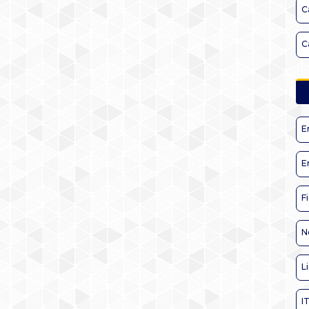
C
C
E
E
F
N
L
I