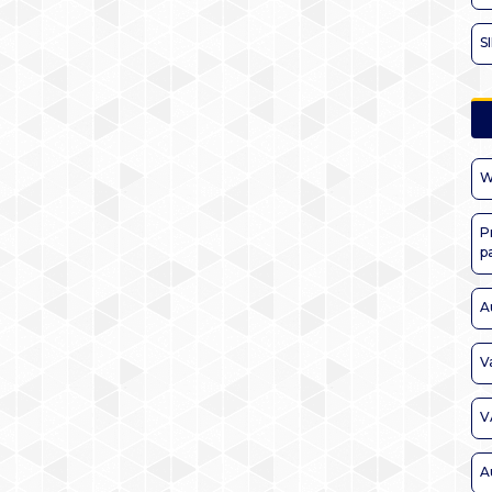
S
W
P
p
A
V
V
A