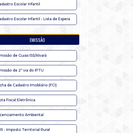
adastro Escolar Infantil
adastro Escolar Infantil - Lista de Espera
EMISSÃO
missão de Guias ISS/Alvará
missão de 2ª via do IPTU
icha de Cadastro Imobliário (FCI)
ota Fiscal Eletrônica
icenciamento Ambiental
TR - Imposto Territorial Rural