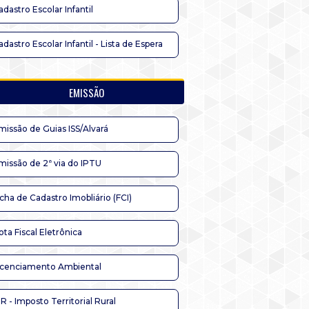
adastro Escolar Infantil
adastro Escolar Infantil - Lista de Espera
EMISSÃO
missão de Guias ISS/Alvará
missão de 2ª via do IPTU
icha de Cadastro Imobliário (FCI)
ota Fiscal Eletrônica
icenciamento Ambiental
TR - Imposto Territorial Rural