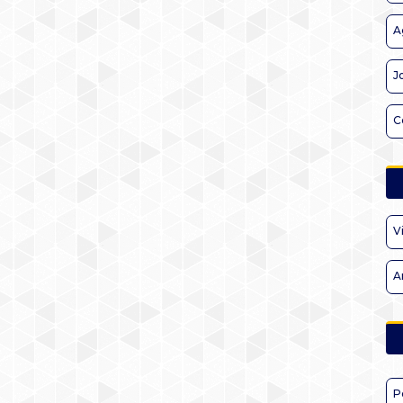
A
J
C
V
A
P