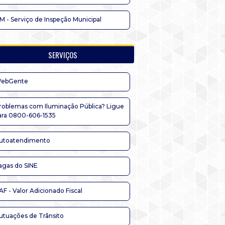
IM - Serviço de Inspeção Municipal
SERVIÇOS
ebGente
roblemas com Iluminação Pública? Ligue
ara 0800-606-1535
utoatendimento
agas do SINE
AF - Valor Adicionado Fiscal
utuações de Trânsito