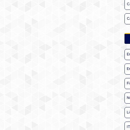
C
C
E
E
F
N
L
I