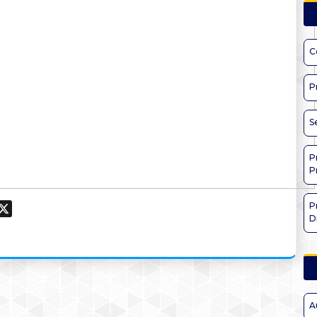
C
P
S
P
P
P
ook
hatsApp
X
D
A