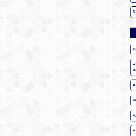
S
W
P
p
A
V
V
A