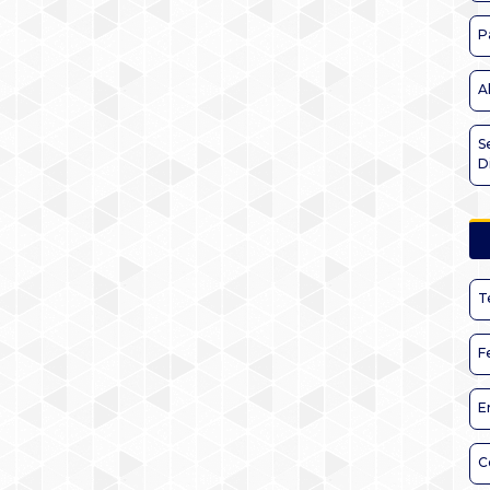
P
A
S
D
T
F
E
C