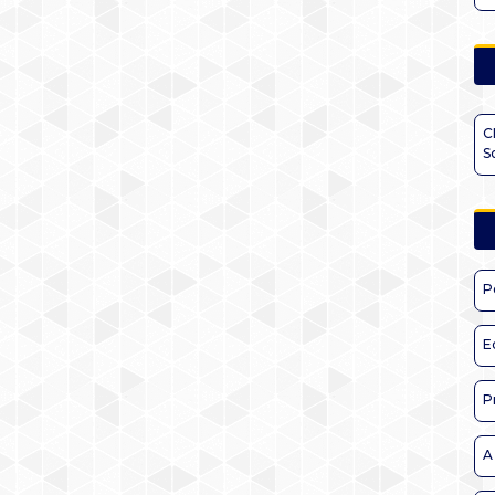
C
S
P
E
P
A