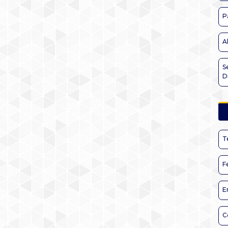
P
A
S
D
T
F
E
C