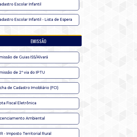
adastro Escolar Infantil
adastro Escolar Infantil - Lista de Espera
EMISSÃO
missão de Guias ISS/Alvará
missão de 2ª via do IPTU
icha de Cadastro Imobliário (FCI)
ota Fiscal Eletrônica
icenciamento Ambiental
TR - Imposto Territorial Rural