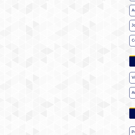
A
J
C
V
A
P