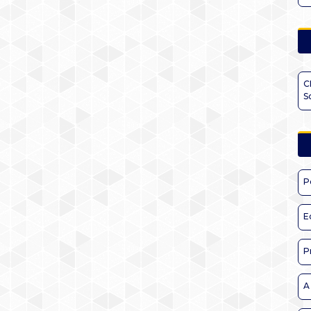
C
S
P
E
P
A