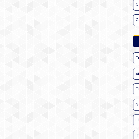
C
C
E
E
F
N
L
I