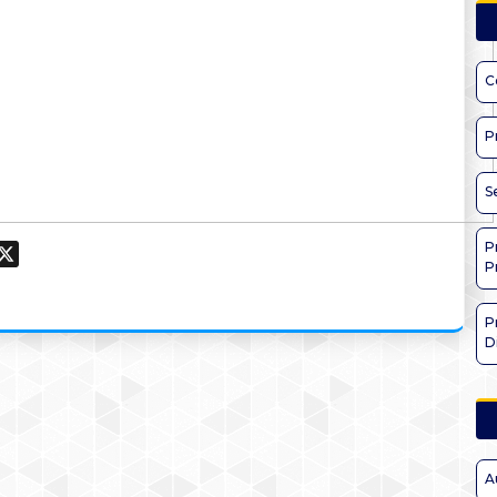
C
P
S
P
ook
hatsApp
X
P
P
D
A