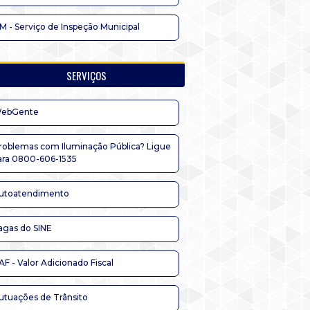
IM - Serviço de Inspeção Municipal
SERVIÇOS
ebGente
roblemas com Iluminação Pública? Ligue
ara 0800-606-1535
utoatendimento
agas do SINE
AF - Valor Adicionado Fiscal
utuações de Trânsito