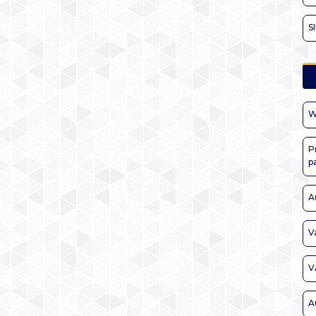
S
W
P
p
A
V
V
A