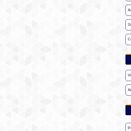
A
J
C
V
A
P