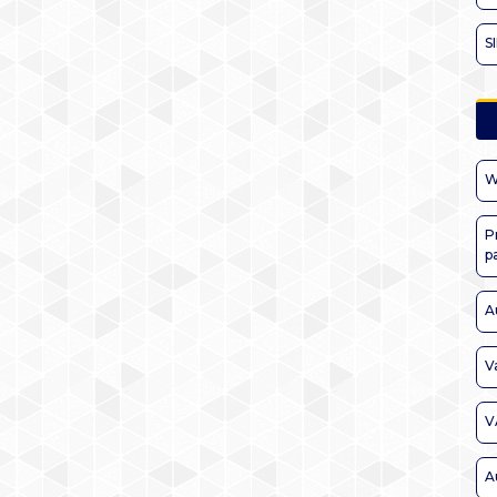
S
W
P
p
A
V
V
A