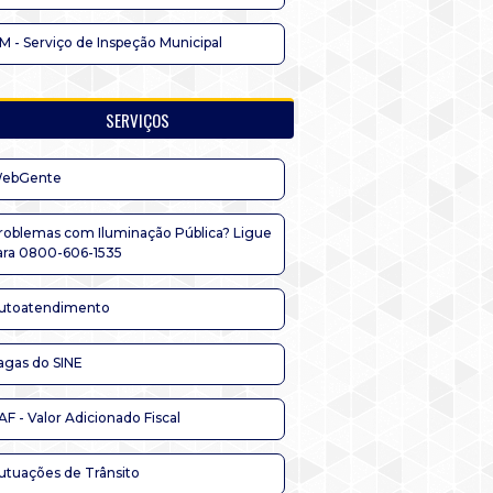
IM - Serviço de Inspeção Municipal
SERVIÇOS
ebGente
roblemas com Iluminação Pública? Ligue
ara 0800-606-1535
utoatendimento
agas do SINE
AF - Valor Adicionado Fiscal
utuações de Trânsito