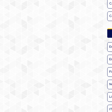
C
C
E
E
F
N
L
I