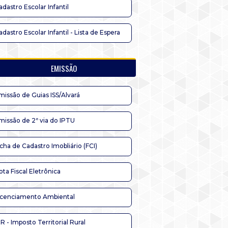
adastro Escolar Infantil
adastro Escolar Infantil - Lista de Espera
EMISSÃO
missão de Guias ISS/Alvará
missão de 2ª via do IPTU
icha de Cadastro Imobliário (FCI)
ota Fiscal Eletrônica
icenciamento Ambiental
TR - Imposto Territorial Rural