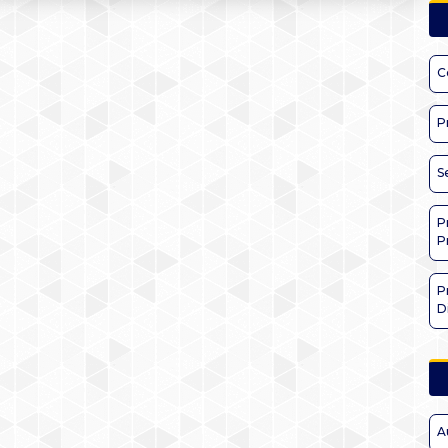
C
P
S
P
P
P
D
A