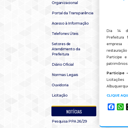
Organizacional
Portal da Transparência
Acesso à Informação
Dia 14 d
Telefones Úteis
Prefeitura 
Setores de
empresa 
Atendimento da
restauraçã
Prefeitura
Participe 
patrimônios
Diário Oficial
Participe
Normas Legais
Licitações
Ouvidoria
Albuquerque,
Licitação
CLIQUE AQU
Faceb
W
NOTÍCIAS
Pesquisa PPA 26/29