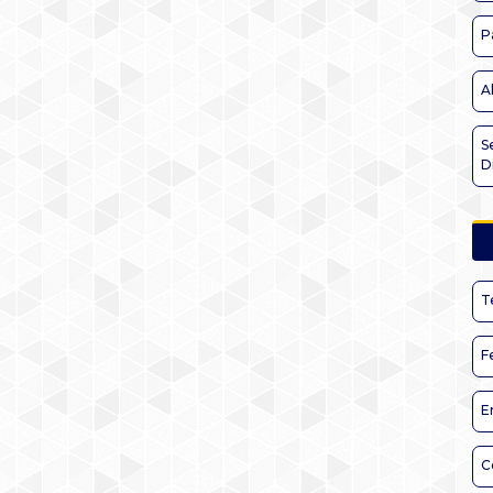
P
A
S
D
T
F
E
C