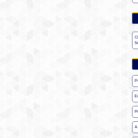
C
S
P
E
P
A