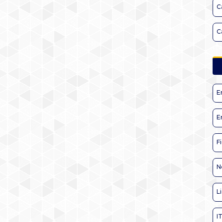
C
C
E
E
F
N
L
I