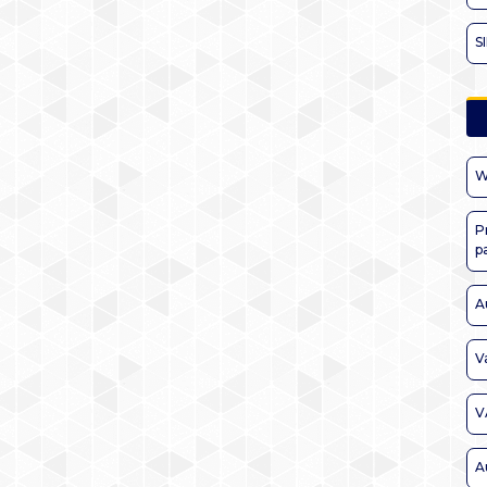
S
W
P
p
A
V
V
A