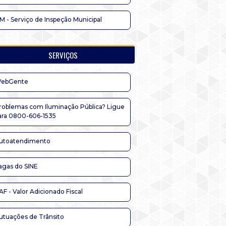
IM - Serviço de Inspeção Municipal
SERVIÇOS
ebGente
roblemas com Iluminação Pública? Ligue
ara 0800-606-1535
utoatendimento
agas do SINE
AF - Valor Adicionado Fiscal
utuações de Trânsito