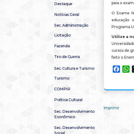
para o exam
Destaque
O Exame Nac
Notícias Geral
educação s
Sec. Administração
Programa Un
Licitação
Utilize a 
Universida
Fazenda
cursos de gr
Tiro de Guerra
feito o Enem
Sec. Cultura e Turismo
Faceb
W
Turismo
COMPIR
Política Cultural
Imprimir
Sec. Desenvolvimento
Econômico
Sec. Desenvolvimento
Social