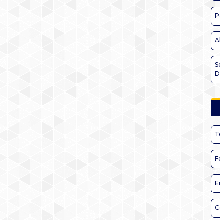
P
A
S
D
T
F
E
C