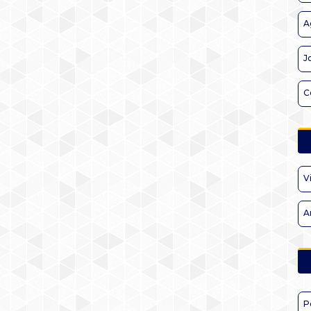
A
J
C
V
A
P