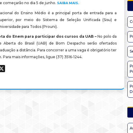
e começarão no dia 5 de junho.
SAIBA MAIS.
ional do Ensino Médio é a principal porta de entrada para a
uperior, por meio do Sistema de Seleção Unificada (Sisu) e
C
iversidade para Todos (Prouni).
nota do Enem para participar dos cursos da UAB –
No polo da
P
de Aberta do Brasil (UAB) de Bom Despacho serão ofertados
aduação a distância. Para concorrer a uma vaga é obrigatório ter
S
. Para mais informações, ligue (37) 3516-1244.
P
ook
hatsApp
X
P
P
D
A