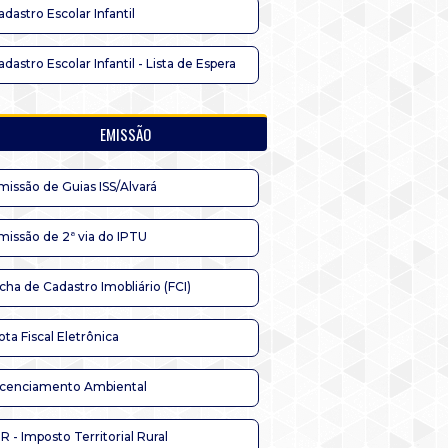
adastro Escolar Infantil
adastro Escolar Infantil - Lista de Espera
EMISSÃO
missão de Guias ISS/Alvará
missão de 2ª via do IPTU
icha de Cadastro Imobliário (FCI)
ota Fiscal Eletrônica
icenciamento Ambiental
TR - Imposto Territorial Rural