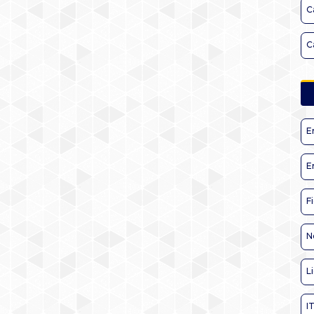
C
C
E
E
F
N
L
I