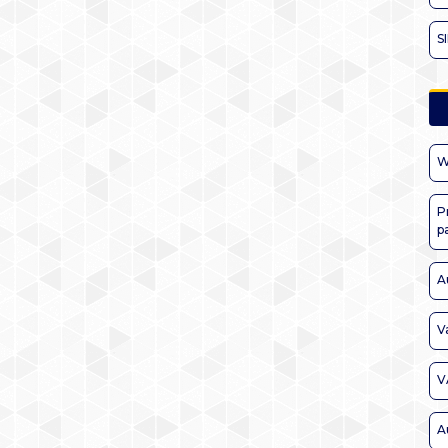
S
W
P
p
A
V
V
A