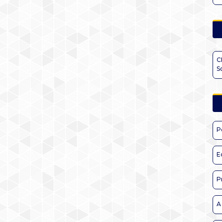
C
S
P
E
P
A