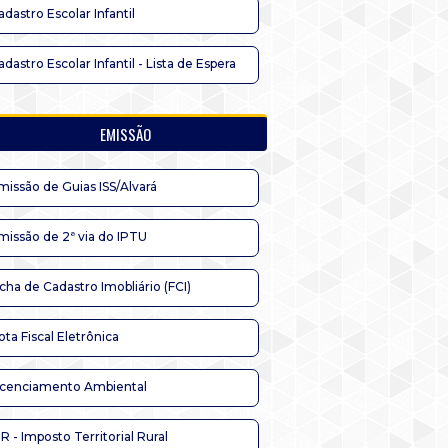
adastro Escolar Infantil
adastro Escolar Infantil - Lista de Espera
EMISSÃO
missão de Guias ISS/Alvará
missão de 2ª via do IPTU
icha de Cadastro Imobliário (FCI)
ota Fiscal Eletrônica
icenciamento Ambiental
TR - Imposto Territorial Rural