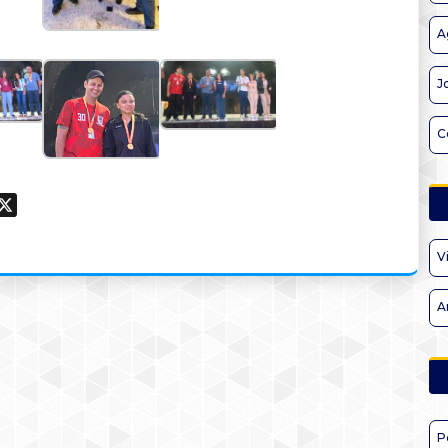
A
J
C
ook
hatsApp
X
V
A
P