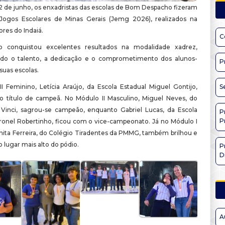
2 de junho, os enxadristas das escolas de Bom Despacho fizeram
Jogos Escolares de Minas Gerais (Jemg 2026), realizados na
res do Indaiá.
C
o conquistou excelentes resultados na modalidade xadrez,
do o talento, a dedicação e o comprometimento dos alunos-
P
 suas escolas.
I Feminino, Letícia Araújo, da Escola Estadual Miguel Gontijo,
S
o título de campeã. No Módulo II Masculino, Miguel Neves, do
Vinci, sagrou-se campeão, enquanto Gabriel Lucas, da Escola
P
P
ronel Robertinho, ficou com o vice-campeonato. Já no Módulo I
nita Ferreira, do Colégio Tiradentes da PMMG, também brilhou e
 lugar mais alto do pódio.
P
D
A