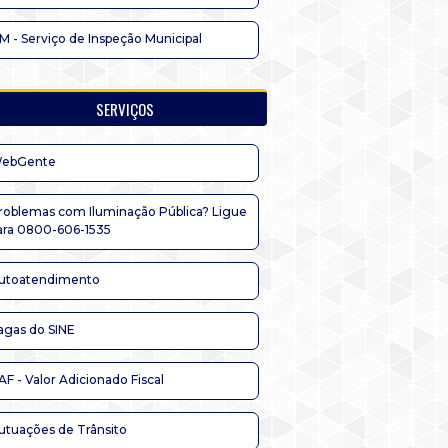
IM - Serviço de Inspeção Municipal
SERVIÇOS
ebGente
roblemas com Iluminação Pública? Ligue
ara 0800-606-1535
utoatendimento
agas do SINE
AF - Valor Adicionado Fiscal
utuações de Trânsito