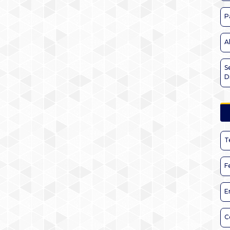
P
A
S
D
T
F
E
C