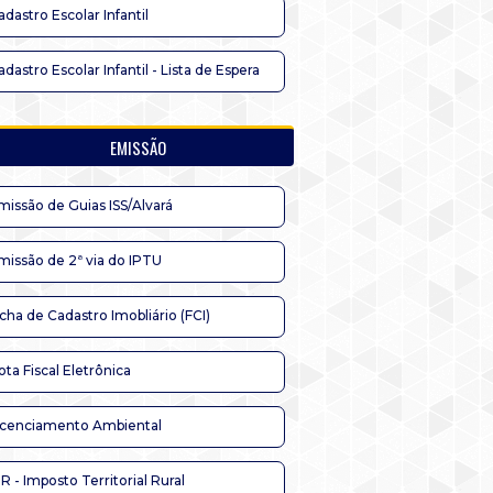
adastro Escolar Infantil
adastro Escolar Infantil - Lista de Espera
EMISSÃO
missão de Guias ISS/Alvará
missão de 2ª via do IPTU
icha de Cadastro Imobliário (FCI)
ota Fiscal Eletrônica
icenciamento Ambiental
TR - Imposto Territorial Rural