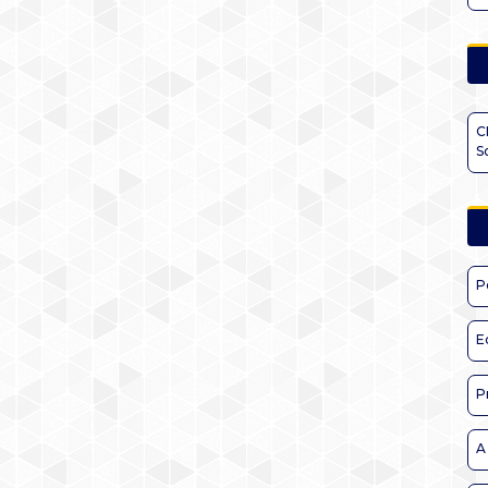
C
S
P
E
P
A