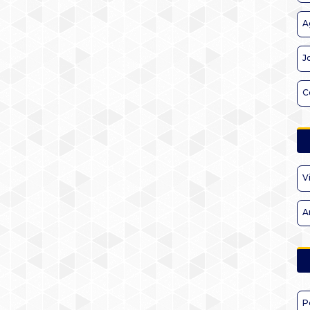
A
J
C
V
A
P