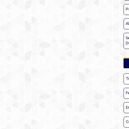
P
A
S
D
T
F
E
C