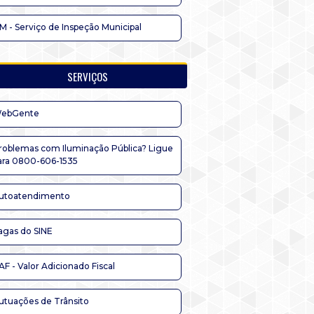
IM - Serviço de Inspeção Municipal
SERVIÇOS
ebGente
roblemas com Iluminação Pública? Ligue
ara 0800-606-1535
utoatendimento
agas do SINE
AF - Valor Adicionado Fiscal
utuações de Trânsito