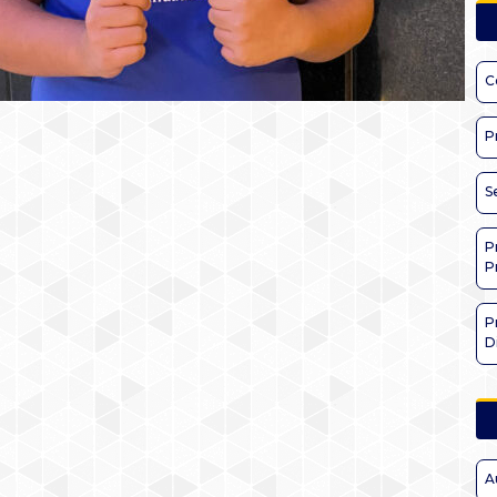
C
P
S
P
P
P
D
A