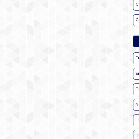
C
C
E
E
F
N
L
I