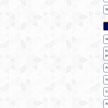
S
W
P
p
A
V
V
A