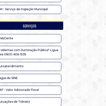
IM - Serviço de Inspeção Municipal
SERVIÇOS
ebGente
roblemas com Iluminação Pública? Ligue
ara 0800-606-1535
utoatendimento
agas do SINE
AF - Valor Adicionado Fiscal
utuações de Trânsito