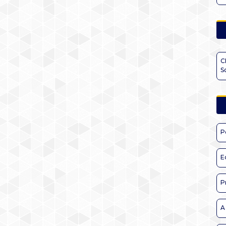
C
S
P
E
P
A