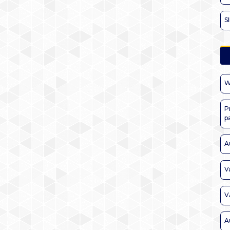
S
W
P
p
A
V
V
A