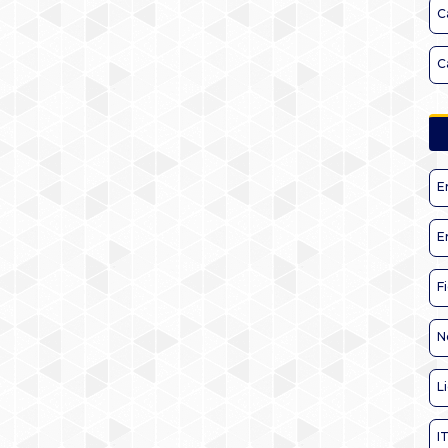
C
C
E
E
F
N
L
I