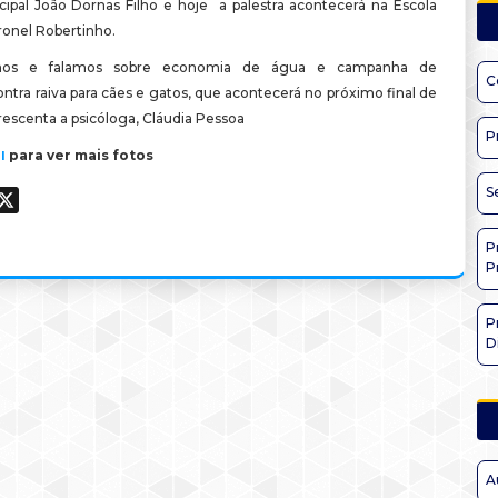
cipal João Dornas Filho e hoje a palestra acontecerá na Escola
ronel Robertinho.
amos e falamos sobre economia de água e campanha de
C
ntra raiva para cães e gatos, que acontecerá no próximo final de
escenta a psicóloga, Cláudia Pessoa
P
para ver mais fotos
I
S
ook
hatsApp
X
P
P
P
D
A