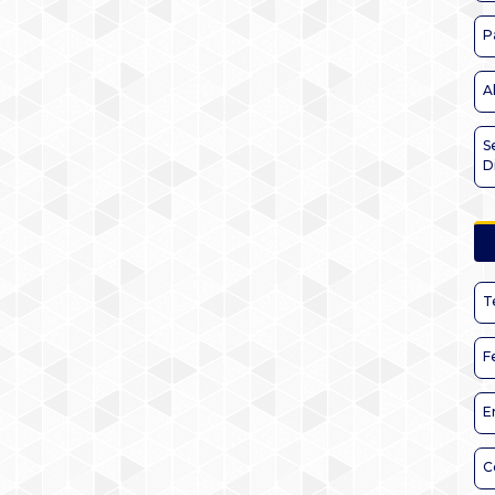
P
A
S
D
T
F
E
C