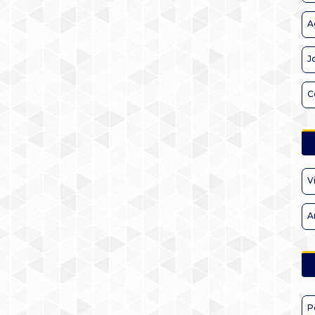
A
J
C
V
A
P