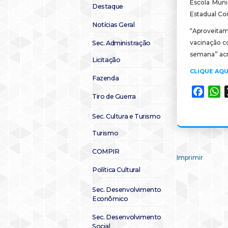
Escola Muni
Destaque
Estadual Co
Notícias Geral
“Aproveit
vacinação co
Sec. Administração
semana” acr
Licitação
CLIQUE AQU
Fazenda
Faceb
W
Tiro de Guerra
Sec. Cultura e Turismo
Turismo
COMPIR
Imprimir
Política Cultural
Sec. Desenvolvimento
Econômico
Sec. Desenvolvimento
Social