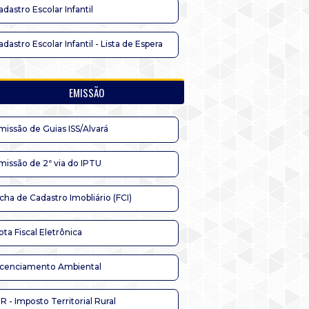
adastro Escolar Infantil
adastro Escolar Infantil - Lista de Espera
EMISSÃO
missão de Guias ISS/Alvará
missão de 2ª via do IPTU
icha de Cadastro Imobliário (FCI)
ota Fiscal Eletrônica
icenciamento Ambiental
TR - Imposto Territorial Rural